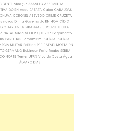
CIDENTE
Alcaçuz
ASSALTO
ASSEMBLEIA
ATIVA DO RN
Assu
BATATA
Caicó
CARAÚBAS
CHUVA
CORONEL AZEVEDO
CRIME
CRUZETA
is novos
Dilma
Governo do RN
HOMICÍDIO
NDIO
JARDIM DE PIRANHAS
JUCURUTU
LULA
ró
NATAL
Nilda
NÉLTER QUEIROZ
Pagamento
ÍBA
PARELHAS
Parnamirim
POLÍCIA
POLÍCIA
LÍCIA MILITAR
Política
PRF
RAFAEL MOTTA
RN
RTO GERMANO
Robinson Faria
Roubo
SERRA
DO NORTE
Temer
UFRN
Vivaldo Costa
Água
ÁLVARO DIAS