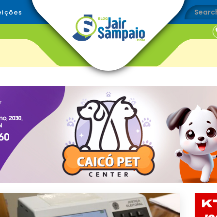
eições