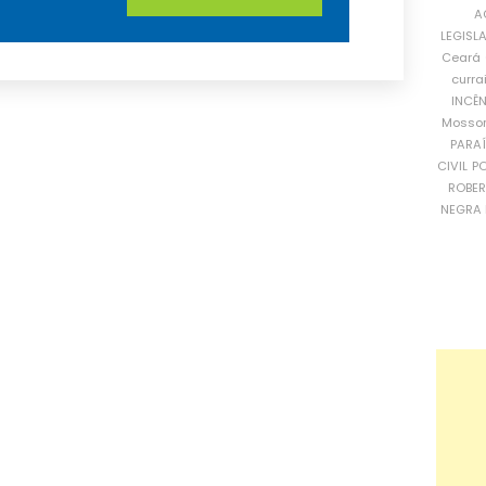
A
LEGISL
Ceará
curra
INCÊ
Mosso
PARA
CIVIL
PO
ROBE
NEGRA 