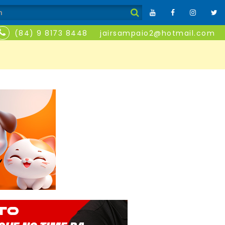
(84) 9 8173 8448
jairsampaio2@hotmail.com