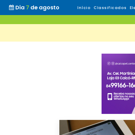
Dia
7
de agosto
Início
Classificados
El