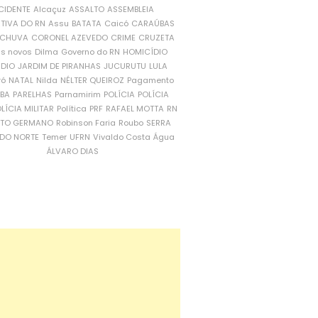
CIDENTE
Alcaçuz
ASSALTO
ASSEMBLEIA
ATIVA DO RN
Assu
BATATA
Caicó
CARAÚBAS
CHUVA
CORONEL AZEVEDO
CRIME
CRUZETA
is novos
Dilma
Governo do RN
HOMICÍDIO
NDIO
JARDIM DE PIRANHAS
JUCURUTU
LULA
ró
NATAL
Nilda
NÉLTER QUEIROZ
Pagamento
ÍBA
PARELHAS
Parnamirim
POLÍCIA
POLÍCIA
LÍCIA MILITAR
Política
PRF
RAFAEL MOTTA
RN
RTO GERMANO
Robinson Faria
Roubo
SERRA
DO NORTE
Temer
UFRN
Vivaldo Costa
Água
ÁLVARO DIAS