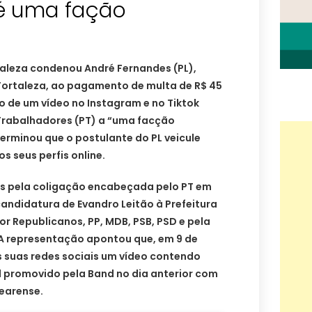
 é uma fação
rtaleza condenou André Fernandes (PL),
 Fortaleza, ao pagamento de multa de R$ 45
o de um vídeo no Instagram e no Tiktok
Trabalhadores (PT) a “uma facção
terminou que o postulante do PL veicule
os seus perfis online.
s pela coligação encabeçada pelo PT em
candidatura de Evandro Leitão à Prefeitura
or Republicanos, PP, MDB, PSB, PSD e pela
A representação apontou que, em 9 de
s suas redes sociais um vídeo contendo
l promovido pela Band no dia anterior com
cearense.