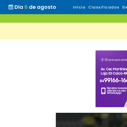
Dia
6
de agosto
Início
Classificados
El