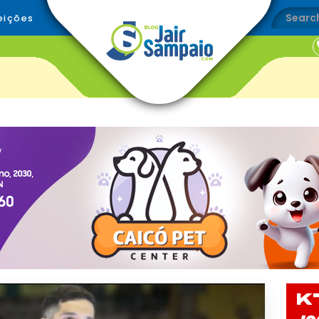
eições