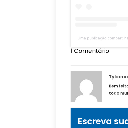
Uma publicação compartilha
1
Comentário
Tykomo
Bem feit
todo mu
Escreva su