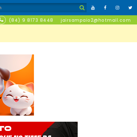
(84) 9 8173 8448
jairsampaio2@hotmail.com