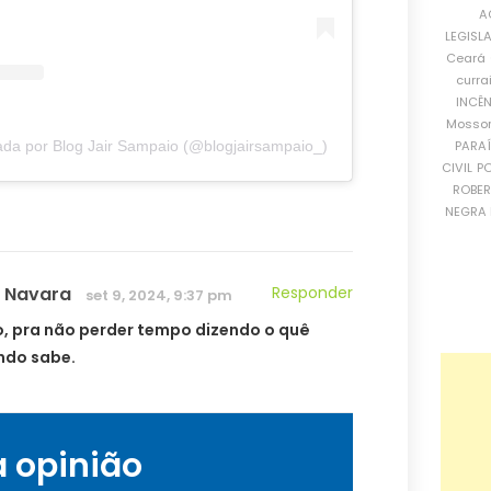
A
LEGISL
Ceará
curra
INCÊ
Mosso
PARA
da por Blog Jair Sampaio (@blogjairsampaio_)
CIVIL
PO
ROBE
NEGRA 
 Navara
Responder
set 9, 2024, 9:37 pm
o, pra não perder tempo dizendo o quê
ndo sabe.
a opinião