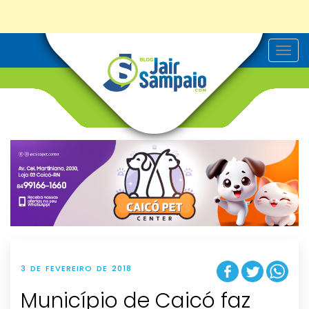
T
o
g
g
l
e
n
a
v
i
g
a
t
i
o
n
3 DE FEVEREIRO DE 2018
Município de Caicó faz