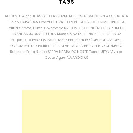
TAGS
ACIDENTE
Alcaçuz
ASSALTO
ASSEMBLEIA LEGISLATIVA DO RN
Assu
BATATA
Caicó
CARAÚBAS
Ceará
CHUVA
CORONEL AZEVEDO
CRIME
CRUZETA
currais novos
Dilma
Governo do RN
HOMICÍDIO
INCÊNDIO
JARDIM DE
PIRANHAS
JUCURUTU
LULA
Mossoró
NATAL
Nilda
NÉLTER QUEIROZ
Pagamento
PARAÍBA
PARELHAS
Parnamirim
POLÍCIA
POLÍCIA CIVIL
POLÍCIA MILITAR
Política
PRF
RAFAEL MOTTA
RN
ROBERTO GERMANO
Robinson Faria
Roubo
SERRA NEGRA DO NORTE
Temer
UFRN
Vivaldo
Costa
Água
ÁLVARO DIAS