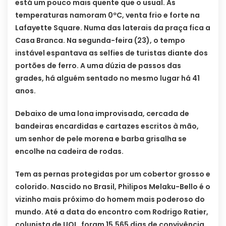
está um pouco mais quente que o usual. As
temperaturas namoram 0ºC, venta frio e forte na
Lafayette Square. Numa das laterais da praça fica a
Casa Branca. Na segunda-feira (23), o tempo
instável espantava as selfies de turistas diante dos
portões de ferro. A uma dúzia de passos das
grades, há alguém sentado no mesmo lugar há 41
anos.
Debaixo de uma lona improvisada, cercada de
bandeiras encardidas e cartazes escritos à mão,
um senhor de pele morena e barba grisalha se
encolhe na cadeira de rodas.
Tem as pernas protegidas por um cobertor grosso e
colorido. Nascido no Brasil, Philipos Melaku-Bello é o
vizinho mais próximo do homem mais poderoso do
mundo. Até a data do encontro com Rodrigo Ratier,
colunista de UOL, foram 15.565 dias de convivência