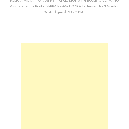
POLÍCIA MILITAR
Política
PRF
RAFAEL MOTTA
RN
ROBERTO GERMANO
Robinson Faria
Roubo
SERRA NEGRA DO NORTE
Temer
UFRN
Vivaldo
Costa
Água
ÁLVARO DIAS