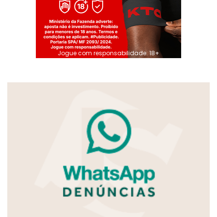
Jogue com responsabilidade. 18+