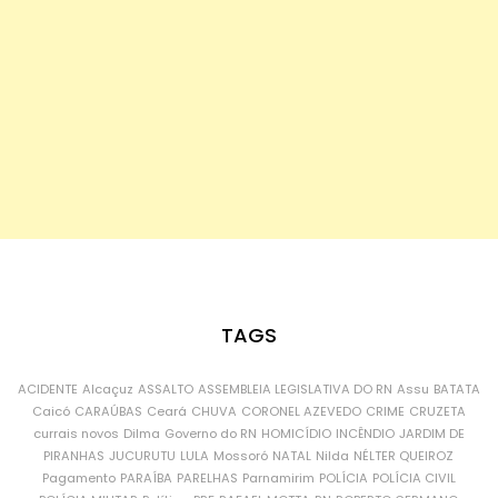
TAGS
ACIDENTE
Alcaçuz
ASSALTO
ASSEMBLEIA LEGISLATIVA DO RN
Assu
BATATA
Caicó
CARAÚBAS
Ceará
CHUVA
CORONEL AZEVEDO
CRIME
CRUZETA
currais novos
Dilma
Governo do RN
HOMICÍDIO
INCÊNDIO
JARDIM DE
PIRANHAS
JUCURUTU
LULA
Mossoró
NATAL
Nilda
NÉLTER QUEIROZ
Pagamento
PARAÍBA
PARELHAS
Parnamirim
POLÍCIA
POLÍCIA CIVIL