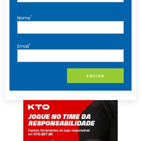
*
Nome
*
Email
ENVIAR