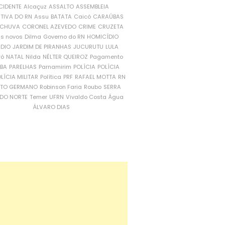
CIDENTE
Alcaçuz
ASSALTO
ASSEMBLEIA
ATIVA DO RN
Assu
BATATA
Caicó
CARAÚBAS
CHUVA
CORONEL AZEVEDO
CRIME
CRUZETA
is novos
Dilma
Governo do RN
HOMICÍDIO
NDIO
JARDIM DE PIRANHAS
JUCURUTU
LULA
ró
NATAL
Nilda
NÉLTER QUEIROZ
Pagamento
ÍBA
PARELHAS
Parnamirim
POLÍCIA
POLÍCIA
LÍCIA MILITAR
Política
PRF
RAFAEL MOTTA
RN
RTO GERMANO
Robinson Faria
Roubo
SERRA
DO NORTE
Temer
UFRN
Vivaldo Costa
Água
ÁLVARO DIAS