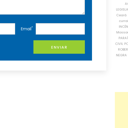
A
LEGISL
Ceará
curra
INCÊ
*
Email
Mosso
PARA
CIVIL
PO
ENVIAR
ROBE
NEGRA 