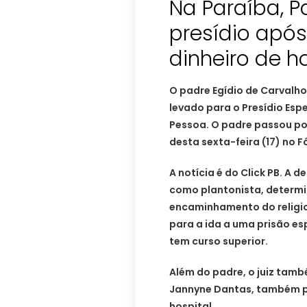
Na Paraíba, P
presídio apó
dinheiro de h
O padre Egídio de Carvalho
levado para o Presídio Esp
Pessoa. O padre passou por
desta sexta-feira (17) no 
A notícia é do Click PB. A 
como plantonista, determi
encaminhamento do religios
para a ida a uma prisão es
tem curso superior.
Além do padre, o juiz tam
Jannyne Dantas, também pr
hospital.