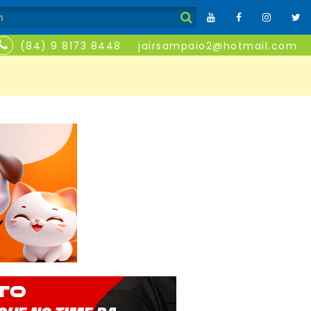
(84) 9 8173 8448
jairsampaio2@hotmail.com