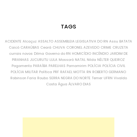
TAGS
ACIDENTE
Alcaçuz
ASSALTO
ASSEMBLEIA LEGISLATIVA DO RN
Assu
BATATA
Caicó
CARAÚBAS
Ceará
CHUVA
CORONEL AZEVEDO
CRIME
CRUZETA
currais novos
Dilma
Governo do RN
HOMICÍDIO
INCÊNDIO
JARDIM DE
PIRANHAS
JUCURUTU
LULA
Mossoró
NATAL
Nilda
NÉLTER QUEIROZ
Pagamento
PARAÍBA
PARELHAS
Parnamirim
POLÍCIA
POLÍCIA CIVIL
POLÍCIA MILITAR
Política
PRF
RAFAEL MOTTA
RN
ROBERTO GERMANO
Robinson Faria
Roubo
SERRA NEGRA DO NORTE
Temer
UFRN
Vivaldo
Costa
Água
ÁLVARO DIAS