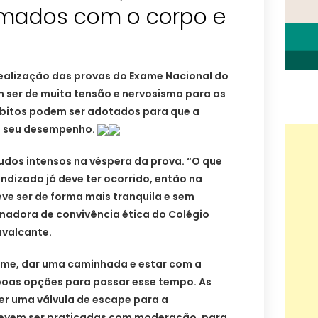
mados com o corpo e
ealização das provas do Exame Nacional do
 ser de muita tensão e nervosismo para os
bitos podem ser adotados para que a
o seu desempenho.
studos intensos na véspera da prova. “O que
endizado já deve ter ocorrido, então na
ve ser de forma mais tranquila e sem
enadora de convivência ética do Colégio
avalcante.
 filme, dar uma caminhada e estar com a
boas opções para passar esse tempo. As
er uma válvula de escape para a
evem ser praticadas com moderação, para