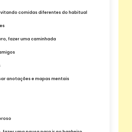
evitando comidas diferentes do habitual
ves
 livro, fazer uma caminhada
 amigos
s
visar anotações e mapas mentais
oroso
o, fazer uma pausa para ir ao banheiro