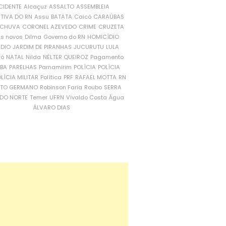
CIDENTE
Alcaçuz
ASSALTO
ASSEMBLEIA
ATIVA DO RN
Assu
BATATA
Caicó
CARAÚBAS
CHUVA
CORONEL AZEVEDO
CRIME
CRUZETA
is novos
Dilma
Governo do RN
HOMICÍDIO
NDIO
JARDIM DE PIRANHAS
JUCURUTU
LULA
ró
NATAL
Nilda
NÉLTER QUEIROZ
Pagamento
ÍBA
PARELHAS
Parnamirim
POLÍCIA
POLÍCIA
LÍCIA MILITAR
Política
PRF
RAFAEL MOTTA
RN
RTO GERMANO
Robinson Faria
Roubo
SERRA
DO NORTE
Temer
UFRN
Vivaldo Costa
Água
ÁLVARO DIAS