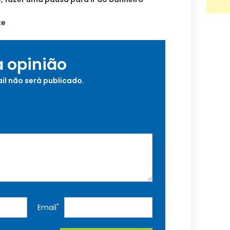
te
a opinião
il não será publicado.
*
Email