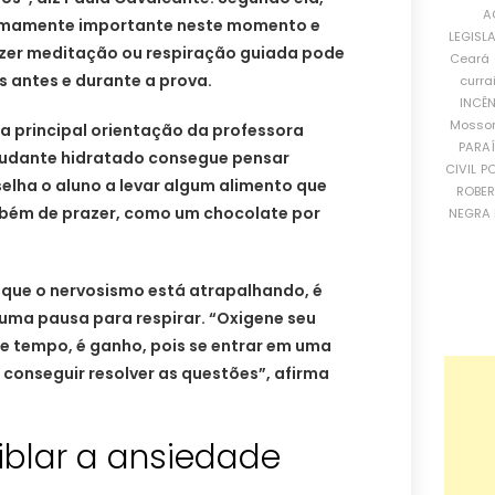
A
emamente importante neste momento e
LEGISL
azer meditação ou respiração guiada pode
Ceará
 antes e durante a prova.
curra
INCÊ
Mosso
a principal orientação da professora
PARA
tudante hidratado consegue pensar
CIVIL
PO
elha o aluno a levar algum alimento que
ROBE
ambém de prazer, como um chocolate por
NEGRA 
que o nervosismo está atrapalhando, é
uma pausa para respirar. “Oxigene seu
de tempo, é ganho, pois se entrar em uma
i conseguir resolver as questões”, afirma
iblar a ansiedade