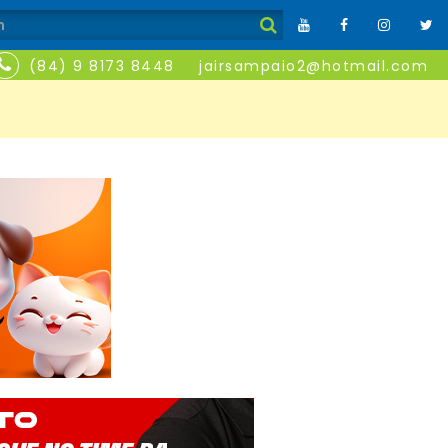
(84) 9 8173 8448
jairsampaio2@hotmail.com