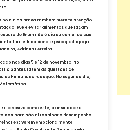
ora.
e no dia da prova também merece atenção.
ntação leve e evitar alimentos que façam
 véspera do Enem não é dia de comer coisas
orientadora educacional e psicopedagoga
Janeiro, Adriana Ferreira.
icado nos dias 5 e 12 de novembro. No
participantes fazem as questões de
ncias Humanas e redação. No segundo dia,
 Matemática.
e decisivo como este, a ansiedade é
trolada para não atrapalhar o desempenho
melhor estiverem emocionalmente,
os”, diz Paula Cavalcante. Segundo ela,