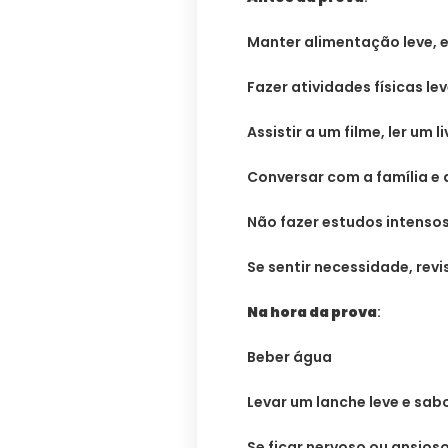
Manter alimentação leve, 
Fazer atividades físicas le
Assistir a um filme, ler um
Conversar com a família e
Não fazer estudos intenso
Se sentir necessidade, re
Na hora da prova
:
Beber água
Levar um lanche leve e sab
Se ficar nervoso ou ansios