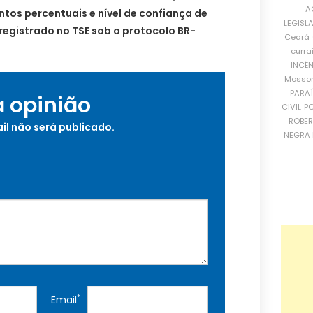
A
tos percentuais e nível de confiança de
LEGISL
registrado no TSE sob o protocolo BR-
Ceará
curra
INCÊ
Mosso
PARA
a opinião
CIVIL
PO
ROBE
il não será publicado.
NEGRA 
*
Email