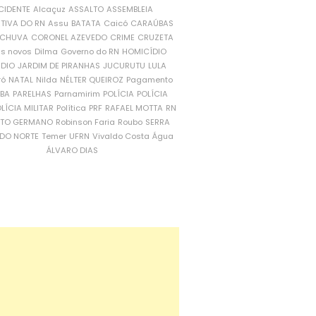
CIDENTE
Alcaçuz
ASSALTO
ASSEMBLEIA
ATIVA DO RN
Assu
BATATA
Caicó
CARAÚBAS
CHUVA
CORONEL AZEVEDO
CRIME
CRUZETA
is novos
Dilma
Governo do RN
HOMICÍDIO
NDIO
JARDIM DE PIRANHAS
JUCURUTU
LULA
ró
NATAL
Nilda
NÉLTER QUEIROZ
Pagamento
ÍBA
PARELHAS
Parnamirim
POLÍCIA
POLÍCIA
LÍCIA MILITAR
Política
PRF
RAFAEL MOTTA
RN
RTO GERMANO
Robinson Faria
Roubo
SERRA
DO NORTE
Temer
UFRN
Vivaldo Costa
Água
ÁLVARO DIAS