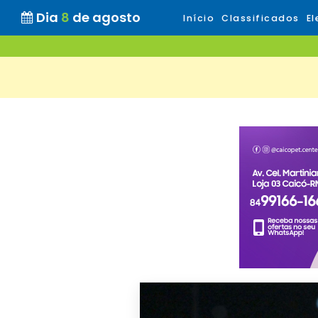
Dia
8
de agosto
Início
Classificados
El