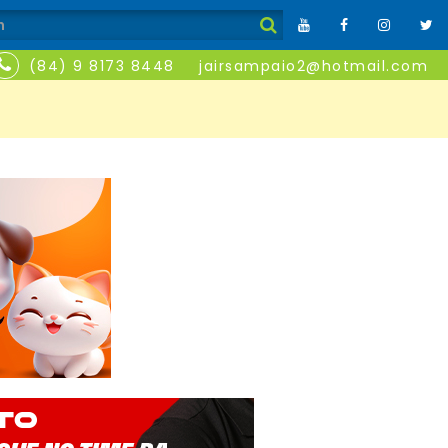
(84) 9 8173 8448
jairsampaio2@hotmail.com