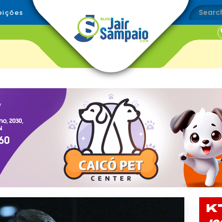
eições