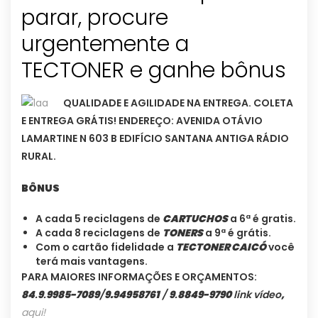
parar, procure
urgentemente a
TECTONER e ganhe bônus
QUALIDADE E AGILIDADE NA ENTREGA. COLETA
E ENTREGA GRÁTIS! ENDEREÇO: AVENIDA OTÁVIO
LAMARTINE N 603 B EDIFÍCIO SANTANA ANTIGA RÁDIO
RURAL.
BÔNUS
A cada 5 reciclagens de
CARTUCHOS
a 6ª é gratis.
A cada 8 reciclagens de
TONERS
a 9ª é grátis.
Com o cartão fidelidade a
TECTONER CAICÓ
você
terá mais vantagens.
PARA MAIORES INFORMAÇÕES E ORÇAMENTOS:
84
.
9
.
9985-7089
/
9.94958761
/
9
.
8849-9790
link vídeo
,
aqui!