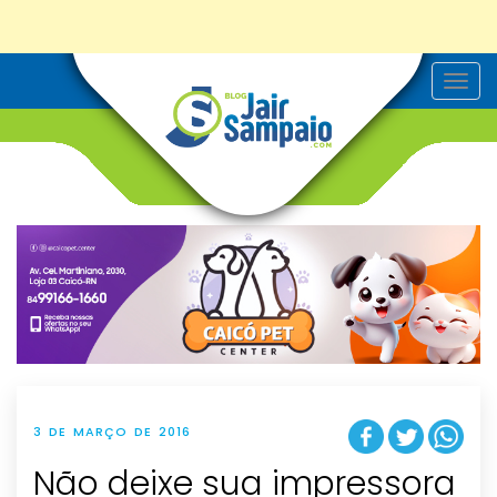
T
o
g
g
l
e
n
a
v
i
g
a
t
i
o
n
3 DE MARÇO DE 2016
Não deixe sua impressora