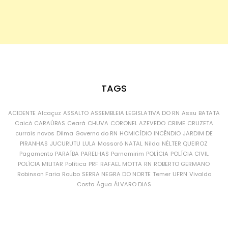
TAGS
ACIDENTE
Alcaçuz
ASSALTO
ASSEMBLEIA LEGISLATIVA DO RN
Assu
BATATA
Caicó
CARAÚBAS
Ceará
CHUVA
CORONEL AZEVEDO
CRIME
CRUZETA
currais novos
Dilma
Governo do RN
HOMICÍDIO
INCÊNDIO
JARDIM DE
PIRANHAS
JUCURUTU
LULA
Mossoró
NATAL
Nilda
NÉLTER QUEIROZ
Pagamento
PARAÍBA
PARELHAS
Parnamirim
POLÍCIA
POLÍCIA CIVIL
POLÍCIA MILITAR
Política
PRF
RAFAEL MOTTA
RN
ROBERTO GERMANO
Robinson Faria
Roubo
SERRA NEGRA DO NORTE
Temer
UFRN
Vivaldo
Costa
Água
ÁLVARO DIAS