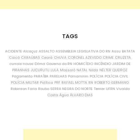
TAGS
ACIDENTE
Alcaçuz
ASSALTO
ASSEMBLEIA LEGISLATIVA DO RN
Assu
BATATA
Caicó
CARAÚBAS
Ceará
CHUVA
CORONEL AZEVEDO
CRIME
CRUZETA
currais novos
Dilma
Governo do RN
HOMICÍDIO
INCÊNDIO
JARDIM DE
PIRANHAS
JUCURUTU
LULA
Mossoró
NATAL
Nilda
NÉLTER QUEIROZ
Pagamento
PARAÍBA
PARELHAS
Parnamirim
POLÍCIA
POLÍCIA CIVIL
POLÍCIA MILITAR
Política
PRF
RAFAEL MOTTA
RN
ROBERTO GERMANO
Robinson Faria
Roubo
SERRA NEGRA DO NORTE
Temer
UFRN
Vivaldo
Costa
Água
ÁLVARO DIAS