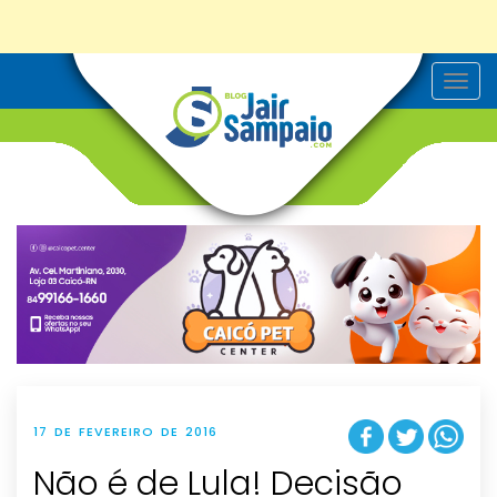
T
o
g
g
l
e
n
a
v
i
g
a
t
i
o
n
17 DE FEVEREIRO DE 2016
Não é de Lula! Decisão