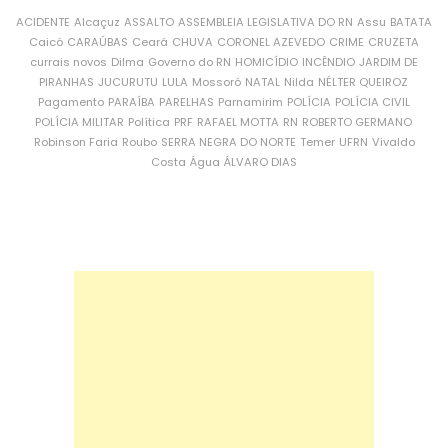
ACIDENTE
Alcaçuz
ASSALTO
ASSEMBLEIA LEGISLATIVA DO RN
Assu
BATATA
Caicó
CARAÚBAS
Ceará
CHUVA
CORONEL AZEVEDO
CRIME
CRUZETA
currais novos
Dilma
Governo do RN
HOMICÍDIO
INCÊNDIO
JARDIM DE
PIRANHAS
JUCURUTU
LULA
Mossoró
NATAL
Nilda
NÉLTER QUEIROZ
Pagamento
PARAÍBA
PARELHAS
Parnamirim
POLÍCIA
POLÍCIA CIVIL
POLÍCIA MILITAR
Política
PRF
RAFAEL MOTTA
RN
ROBERTO GERMANO
Robinson Faria
Roubo
SERRA NEGRA DO NORTE
Temer
UFRN
Vivaldo
Costa
Água
ÁLVARO DIAS