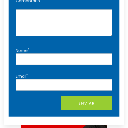
Comentário
*
Nome
*
Email
ENVIAR