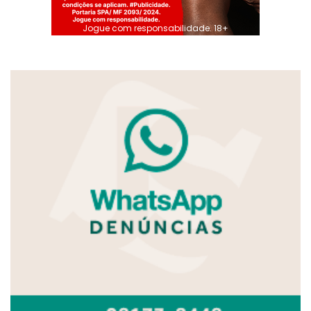
Jogue com responsabilidade. 18+