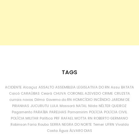
TAGS
ACIDENTE
Alcaçuz
ASSALTO
ASSEMBLEIA LEGISLATIVA DO RN
Assu
BATATA
Caicó
CARAÚBAS
Ceará
CHUVA
CORONEL AZEVEDO
CRIME
CRUZETA
currais novos
Dilma
Governo do RN
HOMICÍDIO
INCÊNDIO
JARDIM DE
PIRANHAS
JUCURUTU
LULA
Mossoró
NATAL
Nilda
NÉLTER QUEIROZ
Pagamento
PARAÍBA
PARELHAS
Parnamirim
POLÍCIA
POLÍCIA CIVIL
POLÍCIA MILITAR
Política
PRF
RAFAEL MOTTA
RN
ROBERTO GERMANO
Robinson Faria
Roubo
SERRA NEGRA DO NORTE
Temer
UFRN
Vivaldo
Costa
Água
ÁLVARO DIAS