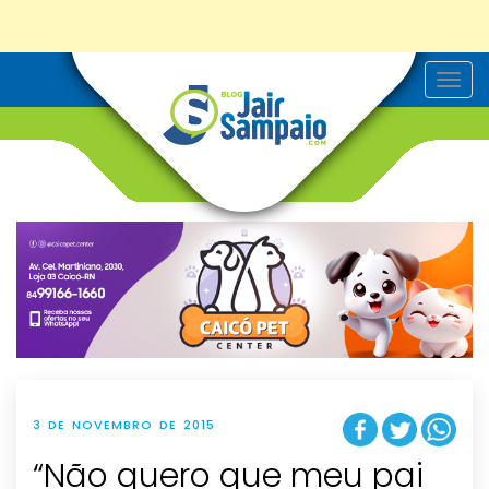
T
o
g
g
l
e
n
a
v
i
g
a
t
i
o
n
3 DE NOVEMBRO DE 2015
“Não quero que meu pai