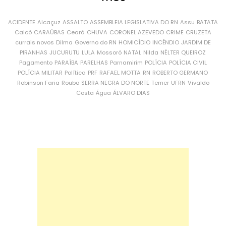
ACIDENTE
Alcaçuz
ASSALTO
ASSEMBLEIA LEGISLATIVA DO RN
Assu
BATATA
Caicó
CARAÚBAS
Ceará
CHUVA
CORONEL AZEVEDO
CRIME
CRUZETA
currais novos
Dilma
Governo do RN
HOMICÍDIO
INCÊNDIO
JARDIM DE
PIRANHAS
JUCURUTU
LULA
Mossoró
NATAL
Nilda
NÉLTER QUEIROZ
Pagamento
PARAÍBA
PARELHAS
Parnamirim
POLÍCIA
POLÍCIA CIVIL
POLÍCIA MILITAR
Política
PRF
RAFAEL MOTTA
RN
ROBERTO GERMANO
Robinson Faria
Roubo
SERRA NEGRA DO NORTE
Temer
UFRN
Vivaldo
Costa
Água
ÁLVARO DIAS