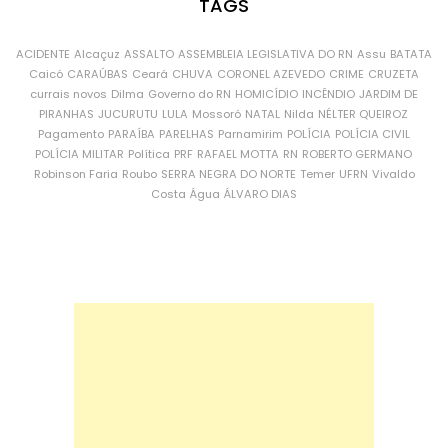
TAGS
ACIDENTE
Alcaçuz
ASSALTO
ASSEMBLEIA LEGISLATIVA DO RN
Assu
BATATA
Caicó
CARAÚBAS
Ceará
CHUVA
CORONEL AZEVEDO
CRIME
CRUZETA
currais novos
Dilma
Governo do RN
HOMICÍDIO
INCÊNDIO
JARDIM DE
PIRANHAS
JUCURUTU
LULA
Mossoró
NATAL
Nilda
NÉLTER QUEIROZ
Pagamento
PARAÍBA
PARELHAS
Parnamirim
POLÍCIA
POLÍCIA CIVIL
POLÍCIA MILITAR
Política
PRF
RAFAEL MOTTA
RN
ROBERTO GERMANO
Robinson Faria
Roubo
SERRA NEGRA DO NORTE
Temer
UFRN
Vivaldo
Costa
Água
ÁLVARO DIAS