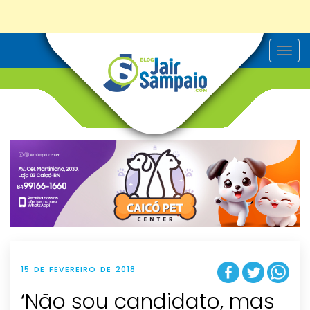
T
o
g
g
l
e
n
a
v
i
g
a
t
i
o
n
15 DE FEVEREIRO DE 2018
‘Não sou candidato, mas