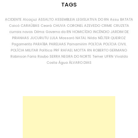
TAGS
ACIDENTE
Alcaçuz
ASSALTO
ASSEMBLEIA LEGISLATIVA DO RN
Assu
BATATA
Caicó
CARAÚBAS
Ceará
CHUVA
CORONEL AZEVEDO
CRIME
CRUZETA
currais novos
Dilma
Governo do RN
HOMICÍDIO
INCÊNDIO
JARDIM DE
PIRANHAS
JUCURUTU
LULA
Mossoró
NATAL
Nilda
NÉLTER QUEIROZ
Pagamento
PARAÍBA
PARELHAS
Parnamirim
POLÍCIA
POLÍCIA CIVIL
POLÍCIA MILITAR
Política
PRF
RAFAEL MOTTA
RN
ROBERTO GERMANO
Robinson Faria
Roubo
SERRA NEGRA DO NORTE
Temer
UFRN
Vivaldo
Costa
Água
ÁLVARO DIAS