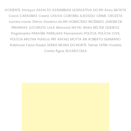
ACIDENTE
Alcaçuz
ASSALTO
ASSEMBLEIA LEGISLATIVA DO RN
Assu
BATATA
Caicó
CARAÚBAS
Ceará
CHUVA
CORONEL AZEVEDO
CRIME
CRUZETA
currais novos
Dilma
Governo do RN
HOMICÍDIO
INCÊNDIO
JARDIM DE
PIRANHAS
JUCURUTU
LULA
Mossoró
NATAL
Nilda
NÉLTER QUEIROZ
Pagamento
PARAÍBA
PARELHAS
Parnamirim
POLÍCIA
POLÍCIA CIVIL
POLÍCIA MILITAR
Política
PRF
RAFAEL MOTTA
RN
ROBERTO GERMANO
Robinson Faria
Roubo
SERRA NEGRA DO NORTE
Temer
UFRN
Vivaldo
Costa
Água
ÁLVARO DIAS