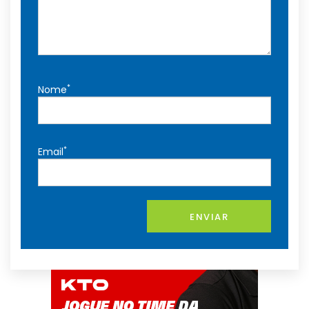
*
Nome
*
Email
ENVIAR