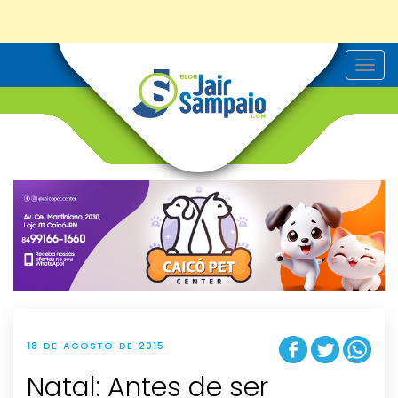
T
o
g
g
l
e
n
a
v
i
g
a
t
i
o
n
18 DE AGOSTO DE 2015
Natal: Antes de ser