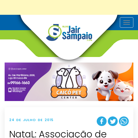
T
o
g
g
l
e
n
a
v
i
g
a
t
i
o
n
24 DE JULHO DE 2015
NataL: Associação de