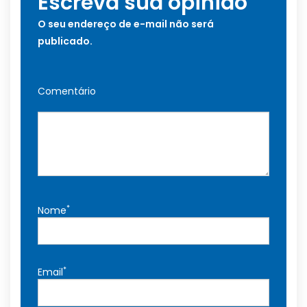
Escreva sua opinião
O seu endereço de e-mail não será
publicado.
Comentário
*
Nome
*
Email