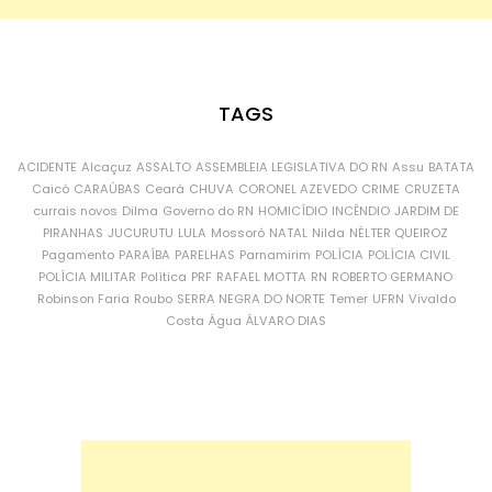
TAGS
ACIDENTE
Alcaçuz
ASSALTO
ASSEMBLEIA LEGISLATIVA DO RN
Assu
BATATA
Caicó
CARAÚBAS
Ceará
CHUVA
CORONEL AZEVEDO
CRIME
CRUZETA
currais novos
Dilma
Governo do RN
HOMICÍDIO
INCÊNDIO
JARDIM DE
PIRANHAS
JUCURUTU
LULA
Mossoró
NATAL
Nilda
NÉLTER QUEIROZ
Pagamento
PARAÍBA
PARELHAS
Parnamirim
POLÍCIA
POLÍCIA CIVIL
POLÍCIA MILITAR
Política
PRF
RAFAEL MOTTA
RN
ROBERTO GERMANO
Robinson Faria
Roubo
SERRA NEGRA DO NORTE
Temer
UFRN
Vivaldo
Costa
Água
ÁLVARO DIAS