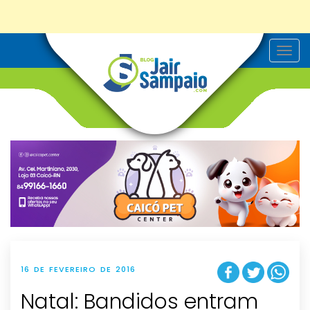
T
o
g
g
l
e
n
a
v
i
g
a
t
i
o
n
16 DE FEVEREIRO DE 2016
Natal: Bandidos entram