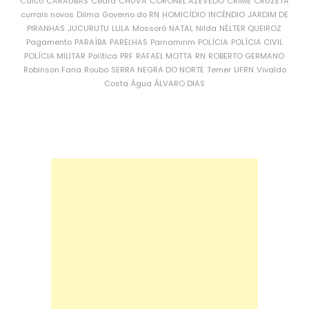
Caicó
CARAÚBAS
Ceará
CHUVA
CORONEL AZEVEDO
CRIME
CRUZETA
currais novos
Dilma
Governo do RN
HOMICÍDIO
INCÊNDIO
JARDIM DE
PIRANHAS
JUCURUTU
LULA
Mossoró
NATAL
Nilda
NÉLTER QUEIROZ
Pagamento
PARAÍBA
PARELHAS
Parnamirim
POLÍCIA
POLÍCIA CIVIL
POLÍCIA MILITAR
Política
PRF
RAFAEL MOTTA
RN
ROBERTO GERMANO
Robinson Faria
Roubo
SERRA NEGRA DO NORTE
Temer
UFRN
Vivaldo
Costa
Água
ÁLVARO DIAS