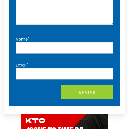
*
Nome
*
Email
ENVIAR