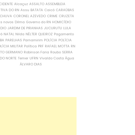
CIDENTE
Alcaçuz
ASSALTO
ASSEMBLEIA
ATIVA DO RN
Assu
BATATA
Caicó
CARAÚBAS
CHUVA
CORONEL AZEVEDO
CRIME
CRUZETA
is novos
Dilma
Governo do RN
HOMICÍDIO
NDIO
JARDIM DE PIRANHAS
JUCURUTU
LULA
ró
NATAL
Nilda
NÉLTER QUEIROZ
Pagamento
ÍBA
PARELHAS
Parnamirim
POLÍCIA
POLÍCIA
LÍCIA MILITAR
Política
PRF
RAFAEL MOTTA
RN
RTO GERMANO
Robinson Faria
Roubo
SERRA
DO NORTE
Temer
UFRN
Vivaldo Costa
Água
ÁLVARO DIAS