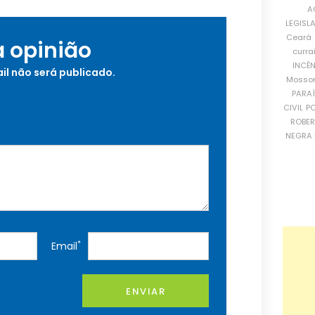
A
LEGISL
Ceará
a opinião
curra
INCÊ
il não será publicado.
Mosso
PARA
CIVIL
PO
ROBE
NEGRA 
*
Email
ENVIAR