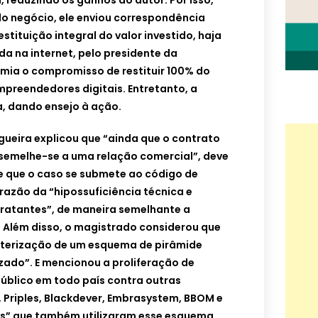
, reduzindo os ganhos do autor. Por isso,
do negócio, ele enviou correspondência
estituição integral do valor investido, haja
da na internet, pelo presidente da
mia o compromisso de restituir 100% do
preendedores digitais. Entretanto, a
, dando ensejo à ação.
igueira explicou que “ainda que o contrato
ssemelhe-se a uma relação comercial”, deve
de que o caso se submete ao código de
razão da “hipossuficiência técnica e
ratantes”, de maneira semelhante a
. Além disso, o magistrado considerou que
cterização de um esquema de pirâmide
izado”. E mencionou a proliferação de
Público em todo país contra outras
 Priples, Blackdever, Embrasystem, BBOM e
ras” que também utilizaram esse esquema