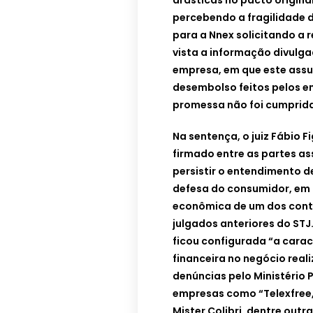
drásticas no pacto original
percebendo a fragilidade 
para a Nnex solicitando a r
vista a informação divulga
empresa, em que este assu
desembolso feitos pelos em
promessa não foi cumprida
Na sentença, o juiz Fábio F
firmado entre as partes a
persistir o entendimento 
defesa do consumidor, em 
econômica de um dos cont
julgados anteriores do STJ
ficou configurada “a cara
financeira no negócio real
denúncias pelo Ministério 
empresas como “Telexfree,
Mister Colibri, dentre out