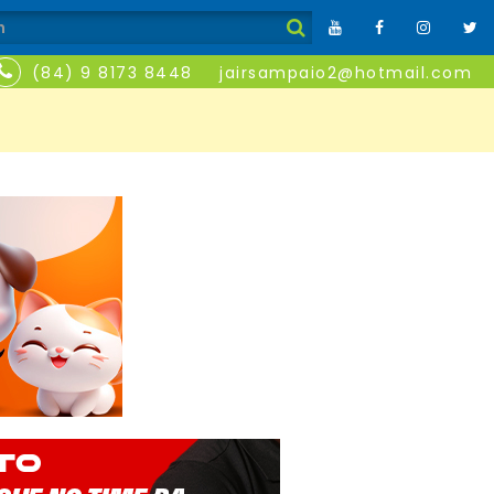
(84) 9 8173 8448
jairsampaio2@hotmail.com