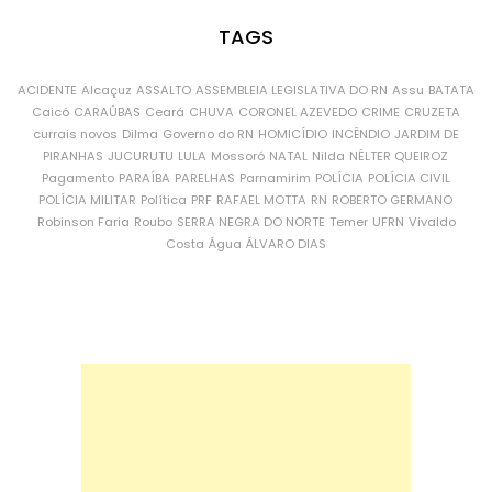
TAGS
ACIDENTE
Alcaçuz
ASSALTO
ASSEMBLEIA LEGISLATIVA DO RN
Assu
BATATA
Caicó
CARAÚBAS
Ceará
CHUVA
CORONEL AZEVEDO
CRIME
CRUZETA
currais novos
Dilma
Governo do RN
HOMICÍDIO
INCÊNDIO
JARDIM DE
PIRANHAS
JUCURUTU
LULA
Mossoró
NATAL
Nilda
NÉLTER QUEIROZ
Pagamento
PARAÍBA
PARELHAS
Parnamirim
POLÍCIA
POLÍCIA CIVIL
POLÍCIA MILITAR
Política
PRF
RAFAEL MOTTA
RN
ROBERTO GERMANO
Robinson Faria
Roubo
SERRA NEGRA DO NORTE
Temer
UFRN
Vivaldo
Costa
Água
ÁLVARO DIAS