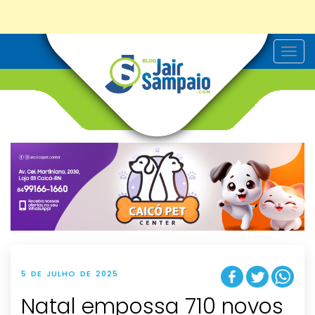
T
o
g
g
l
e
n
a
v
i
g
a
t
i
o
n
5 DE JULHO DE 2025
Natal empossa 710 novos