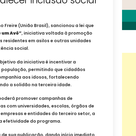
talecer inclusão social
o Freire (União Brasil), sancionou a lei que
 um Avô”
, iniciativa voltada à promoção
os residentes em asilos e outras unidades
ência social.
jetivo da iniciativa é incentivar a
a população, permitindo que cidadãos
ompanhia aos idosos, fortalecendo
ndo a solidão na terceira idade.
o poderá promover campanhas de
ias com universidades, escolas, órgãos de
 empresas e entidades do terceiro setor, a
 a efetividade do programa.
a de sua publicação, dando início imediato