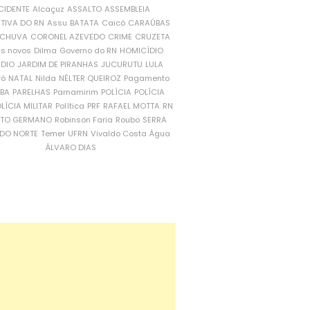
CIDENTE
Alcaçuz
ASSALTO
ASSEMBLEIA
ATIVA DO RN
Assu
BATATA
Caicó
CARAÚBAS
CHUVA
CORONEL AZEVEDO
CRIME
CRUZETA
is novos
Dilma
Governo do RN
HOMICÍDIO
NDIO
JARDIM DE PIRANHAS
JUCURUTU
LULA
ró
NATAL
Nilda
NÉLTER QUEIROZ
Pagamento
ÍBA
PARELHAS
Parnamirim
POLÍCIA
POLÍCIA
LÍCIA MILITAR
Política
PRF
RAFAEL MOTTA
RN
RTO GERMANO
Robinson Faria
Roubo
SERRA
DO NORTE
Temer
UFRN
Vivaldo Costa
Água
ÁLVARO DIAS