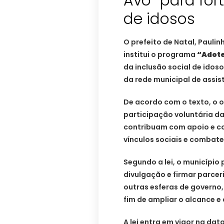
Avô” para for
de idosos
O prefeito de Natal, Paulinh
institui o programa
“Adote
da inclusão social de idos
da rede municipal de assist
De acordo com o texto, o ob
participação voluntária d
contribuam com apoio e c
vínculos sociais e combate
Segundo a lei, o municípi
divulgação e firmar parcer
outras esferas de governo,
fim de ampliar o alcance e
A lei entra em vigor na dat