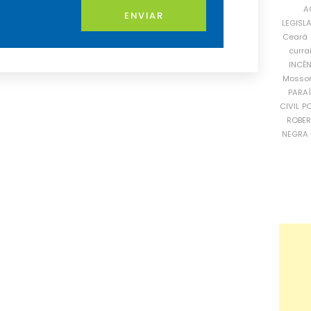
A
ENVIAR
LEGISL
Ceará
curra
INCÊ
Mosso
PARA
CIVIL
PO
ROBE
NEGRA 