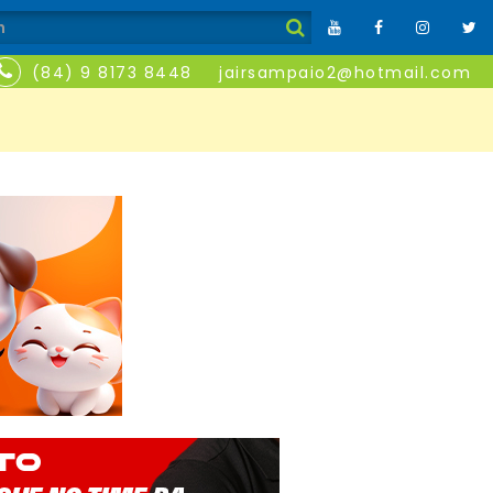
(84) 9 8173 8448
jairsampaio2@hotmail.com