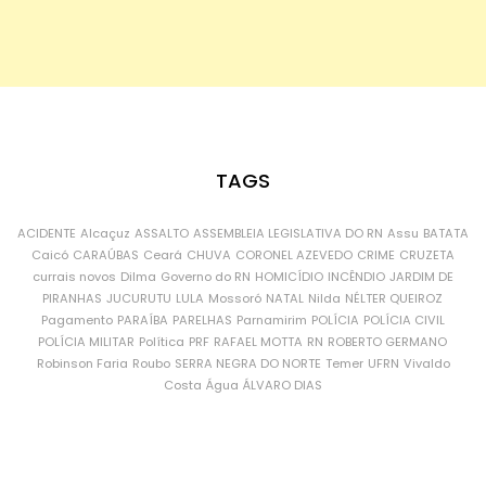
TAGS
ACIDENTE
Alcaçuz
ASSALTO
ASSEMBLEIA LEGISLATIVA DO RN
Assu
BATATA
Caicó
CARAÚBAS
Ceará
CHUVA
CORONEL AZEVEDO
CRIME
CRUZETA
currais novos
Dilma
Governo do RN
HOMICÍDIO
INCÊNDIO
JARDIM DE
PIRANHAS
JUCURUTU
LULA
Mossoró
NATAL
Nilda
NÉLTER QUEIROZ
Pagamento
PARAÍBA
PARELHAS
Parnamirim
POLÍCIA
POLÍCIA CIVIL
POLÍCIA MILITAR
Política
PRF
RAFAEL MOTTA
RN
ROBERTO GERMANO
Robinson Faria
Roubo
SERRA NEGRA DO NORTE
Temer
UFRN
Vivaldo
Costa
Água
ÁLVARO DIAS