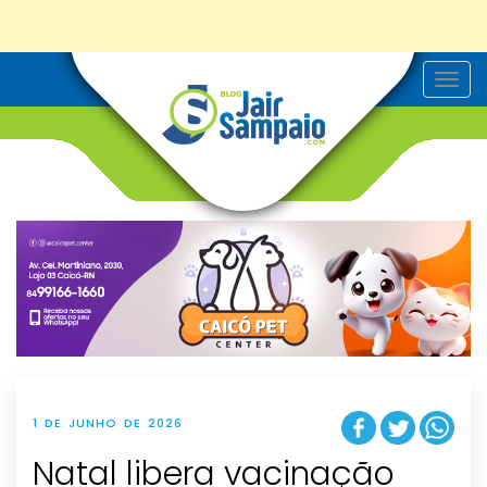
T
o
g
g
l
e
n
a
v
i
g
a
t
i
o
n
1 DE JUNHO DE 2026
Natal libera vacinação