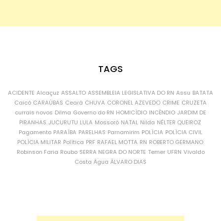
TAGS
ACIDENTE
Alcaçuz
ASSALTO
ASSEMBLEIA LEGISLATIVA DO RN
Assu
BATATA
Caicó
CARAÚBAS
Ceará
CHUVA
CORONEL AZEVEDO
CRIME
CRUZETA
currais novos
Dilma
Governo do RN
HOMICÍDIO
INCÊNDIO
JARDIM DE
PIRANHAS
JUCURUTU
LULA
Mossoró
NATAL
Nilda
NÉLTER QUEIROZ
Pagamento
PARAÍBA
PARELHAS
Parnamirim
POLÍCIA
POLÍCIA CIVIL
POLÍCIA MILITAR
Política
PRF
RAFAEL MOTTA
RN
ROBERTO GERMANO
Robinson Faria
Roubo
SERRA NEGRA DO NORTE
Temer
UFRN
Vivaldo
Costa
Água
ÁLVARO DIAS