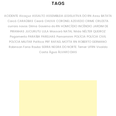
TAGS
ACIDENTE
Alcaçuz
ASSALTO
ASSEMBLEIA LEGISLATIVA DO RN
Assu
BATATA
Caicó
CARAÚBAS
Ceará
CHUVA
CORONEL AZEVEDO
CRIME
CRUZETA
currais novos
Dilma
Governo do RN
HOMICÍDIO
INCÊNDIO
JARDIM DE
PIRANHAS
JUCURUTU
LULA
Mossoró
NATAL
Nilda
NÉLTER QUEIROZ
Pagamento
PARAÍBA
PARELHAS
Parnamirim
POLÍCIA
POLÍCIA CIVIL
POLÍCIA MILITAR
Política
PRF
RAFAEL MOTTA
RN
ROBERTO GERMANO
Robinson Faria
Roubo
SERRA NEGRA DO NORTE
Temer
UFRN
Vivaldo
Costa
Água
ÁLVARO DIAS