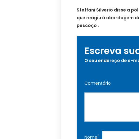
Steffani Silverio disse a po
que reagiu à abordagem do
pescoço .
Escreva su
O seu endereço de e-ma
Comentário
*
Nome