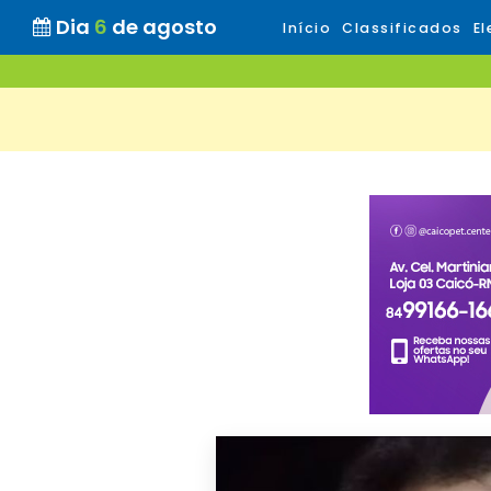
Dia
6
de agosto
Início
Classificados
El