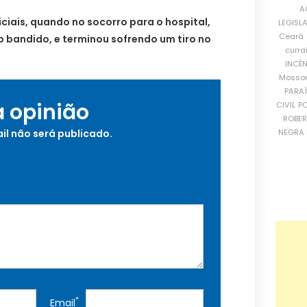
A
liciais, quando no socorro para o hospital,
LEGISL
Ceará
 bandido, e terminou sofrendo um tiro no
curra
INCÊ
Mosso
PARA
a opinião
CIVIL
PO
ROBE
il não será publicado.
NEGRA 
*
Email