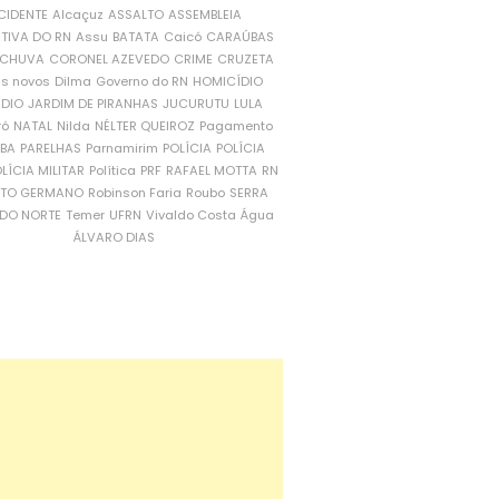
CIDENTE
Alcaçuz
ASSALTO
ASSEMBLEIA
ATIVA DO RN
Assu
BATATA
Caicó
CARAÚBAS
CHUVA
CORONEL AZEVEDO
CRIME
CRUZETA
is novos
Dilma
Governo do RN
HOMICÍDIO
NDIO
JARDIM DE PIRANHAS
JUCURUTU
LULA
ró
NATAL
Nilda
NÉLTER QUEIROZ
Pagamento
ÍBA
PARELHAS
Parnamirim
POLÍCIA
POLÍCIA
LÍCIA MILITAR
Política
PRF
RAFAEL MOTTA
RN
RTO GERMANO
Robinson Faria
Roubo
SERRA
DO NORTE
Temer
UFRN
Vivaldo Costa
Água
ÁLVARO DIAS