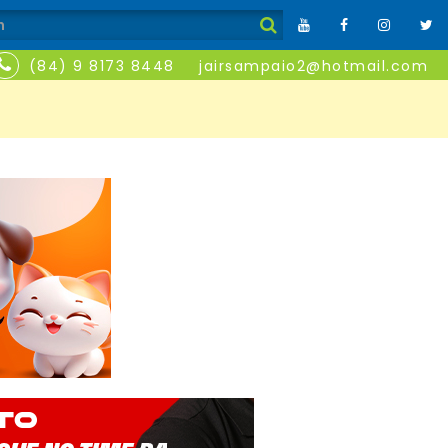
(84) 9 8173 8448
jairsampaio2@hotmail.com