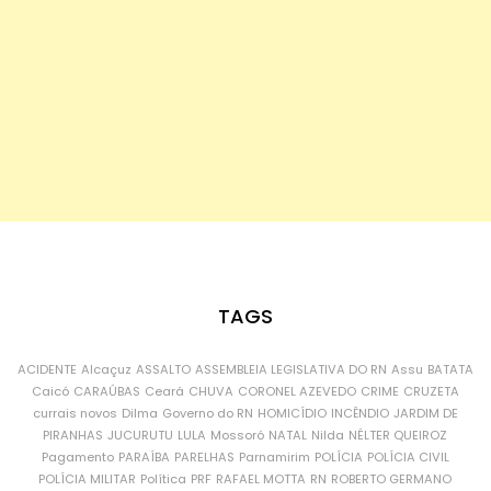
TAGS
ACIDENTE
Alcaçuz
ASSALTO
ASSEMBLEIA LEGISLATIVA DO RN
Assu
BATATA
Caicó
CARAÚBAS
Ceará
CHUVA
CORONEL AZEVEDO
CRIME
CRUZETA
currais novos
Dilma
Governo do RN
HOMICÍDIO
INCÊNDIO
JARDIM DE
PIRANHAS
JUCURUTU
LULA
Mossoró
NATAL
Nilda
NÉLTER QUEIROZ
Pagamento
PARAÍBA
PARELHAS
Parnamirim
POLÍCIA
POLÍCIA CIVIL
POLÍCIA MILITAR
Política
PRF
RAFAEL MOTTA
RN
ROBERTO GERMANO