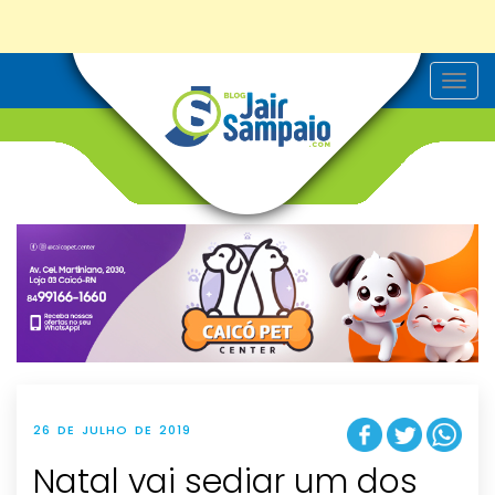
T
o
g
g
l
e
n
a
v
i
g
a
t
i
o
n
26 DE JULHO DE 2019
Natal vai sediar um dos