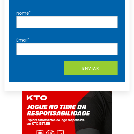
*
Nome
*
Email
ENVIAR