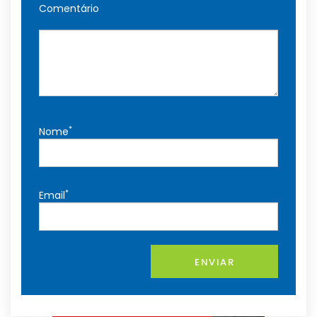
Comentário
*
Nome
*
Email
ENVIAR