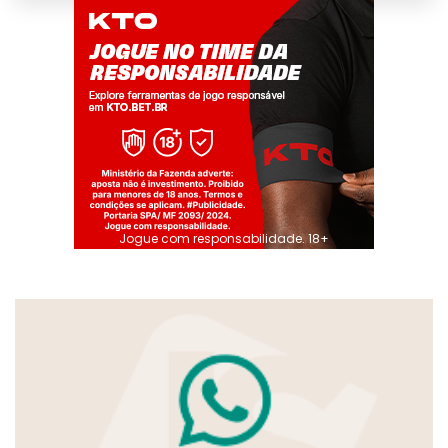
Jogue com responsabilidade. 18+