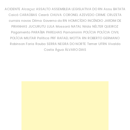
ACIDENTE
Alcaçuz
ASSALTO
ASSEMBLEIA LEGISLATIVA DO RN
Assu
BATATA
Caicó
CARAÚBAS
Ceará
CHUVA
CORONEL AZEVEDO
CRIME
CRUZETA
currais novos
Dilma
Governo do RN
HOMICÍDIO
INCÊNDIO
JARDIM DE
PIRANHAS
JUCURUTU
LULA
Mossoró
NATAL
Nilda
NÉLTER QUEIROZ
Pagamento
PARAÍBA
PARELHAS
Parnamirim
POLÍCIA
POLÍCIA CIVIL
POLÍCIA MILITAR
Política
PRF
RAFAEL MOTTA
RN
ROBERTO GERMANO
Robinson Faria
Roubo
SERRA NEGRA DO NORTE
Temer
UFRN
Vivaldo
Costa
Água
ÁLVARO DIAS