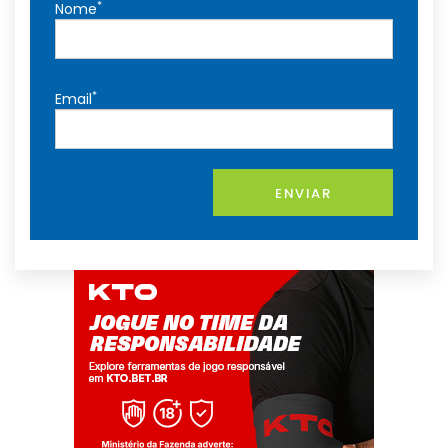
*
Nome
*
Email
ENVIAR