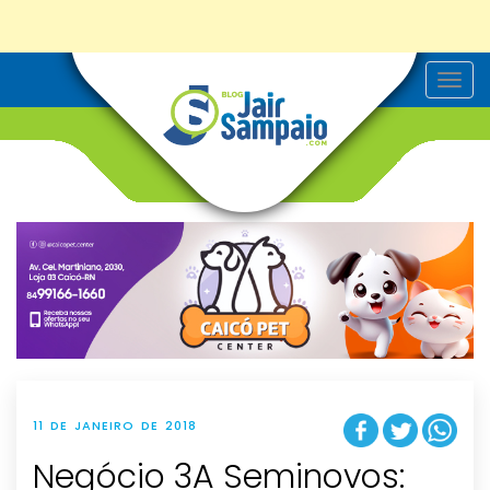
T
o
g
g
l
e
n
a
v
i
g
a
t
i
o
n
11 DE JANEIRO DE 2018
Negócio 3A Seminovos: