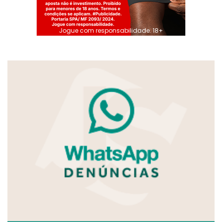
Jogue com responsabilidade. 18+