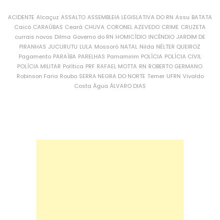
ACIDENTE
Alcaçuz
ASSALTO
ASSEMBLEIA LEGISLATIVA DO RN
Assu
BATATA
Caicó
CARAÚBAS
Ceará
CHUVA
CORONEL AZEVEDO
CRIME
CRUZETA
currais novos
Dilma
Governo do RN
HOMICÍDIO
INCÊNDIO
JARDIM DE
PIRANHAS
JUCURUTU
LULA
Mossoró
NATAL
Nilda
NÉLTER QUEIROZ
Pagamento
PARAÍBA
PARELHAS
Parnamirim
POLÍCIA
POLÍCIA CIVIL
POLÍCIA MILITAR
Política
PRF
RAFAEL MOTTA
RN
ROBERTO GERMANO
Robinson Faria
Roubo
SERRA NEGRA DO NORTE
Temer
UFRN
Vivaldo
Costa
Água
ÁLVARO DIAS