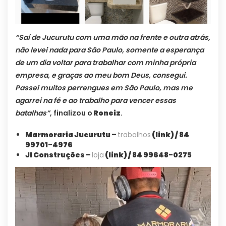
“Saí de Jucurutu com uma mão na frente e outra atrás,
não levei nada para São Paulo, somente a esperança
de um dia voltar para trabalhar com minha própria
empresa, e graças ao meu bom Deus, consegui.
Passei muitos perrengues em São Paulo, mas me
agarrei na fé e ao trabalho para vencer essas
batalhas”
, finalizou o
Roneiz
.
Marmoraria Jucurutu –
trabalhos
(link) / 84
99701-4976
JI Construções –
loja
(link) / 84 99648-0275