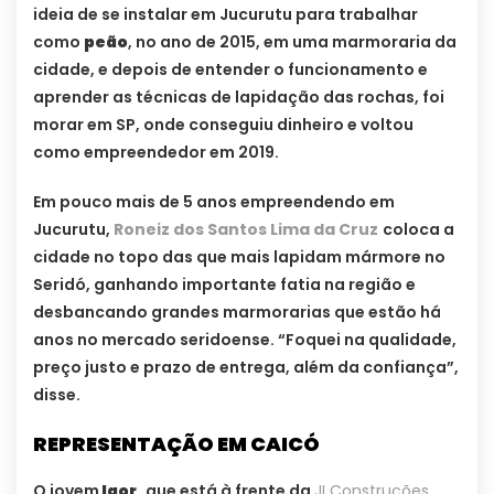
ideia de se instalar em Jucurutu para trabalhar
como
peão
, no ano de 2015, em uma marmoraria da
cidade, e depois de entender o funcionamento e
aprender as técnicas de lapidação das rochas, foi
morar em SP, onde conseguiu dinheiro e voltou
como empreendedor em 2019.
Em pouco mais de 5 anos empreendendo em
Jucurutu,
Roneiz dos Santos Lima da Cruz
coloca a
cidade no topo das que mais lapidam mármore no
Seridó, ganhando importante fatia na região e
desbancando grandes marmorarias que estão há
anos no mercado seridoense. “Foquei na qualidade,
preço justo e prazo de entrega, além da confiança”,
disse.
REPRESENTAÇÃO EM CAICÓ
O jovem
Igor,
que está à frente da
JI Construções
,