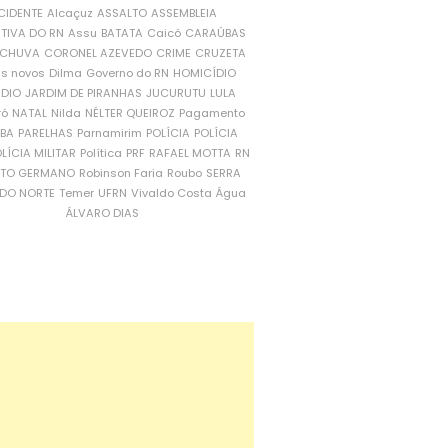
CIDENTE
Alcaçuz
ASSALTO
ASSEMBLEIA
ATIVA DO RN
Assu
BATATA
Caicó
CARAÚBAS
CHUVA
CORONEL AZEVEDO
CRIME
CRUZETA
is novos
Dilma
Governo do RN
HOMICÍDIO
NDIO
JARDIM DE PIRANHAS
JUCURUTU
LULA
ró
NATAL
Nilda
NÉLTER QUEIROZ
Pagamento
ÍBA
PARELHAS
Parnamirim
POLÍCIA
POLÍCIA
LÍCIA MILITAR
Política
PRF
RAFAEL MOTTA
RN
RTO GERMANO
Robinson Faria
Roubo
SERRA
DO NORTE
Temer
UFRN
Vivaldo Costa
Água
ÁLVARO DIAS