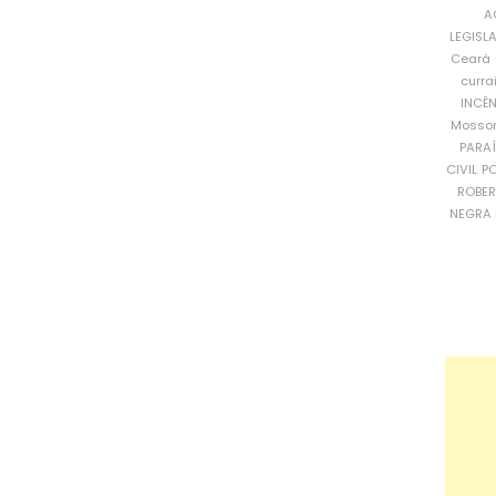
A
LEGISL
Ceará
curra
INCÊ
Mosso
PARA
CIVIL
PO
ROBE
NEGRA 