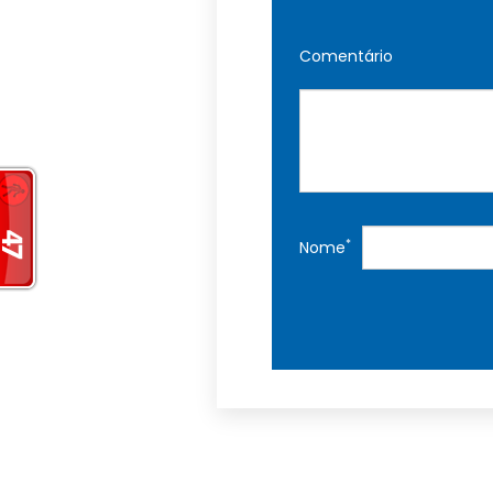
Comentário
*
Nome