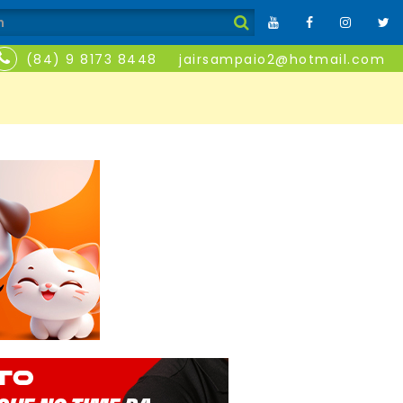
(84) 9 8173 8448
jairsampaio2@hotmail.com