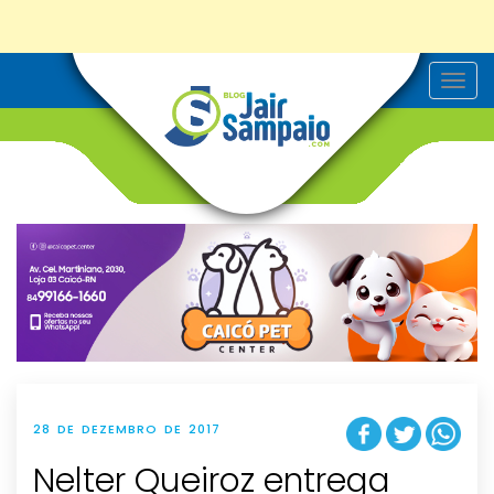
T
o
g
g
l
e
n
a
v
i
g
a
t
i
o
n
28 DE DEZEMBRO DE 2017
Nelter Queiroz entrega