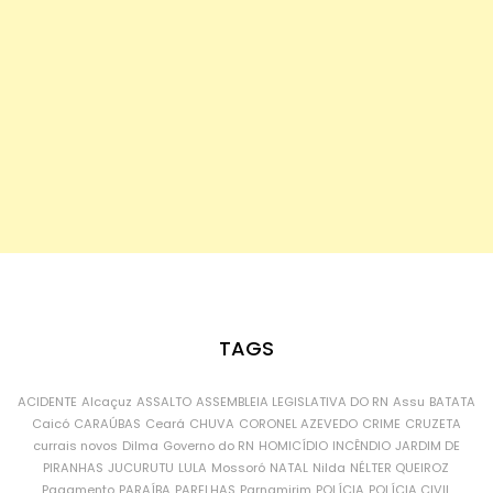
TAGS
ACIDENTE
Alcaçuz
ASSALTO
ASSEMBLEIA LEGISLATIVA DO RN
Assu
BATATA
Caicó
CARAÚBAS
Ceará
CHUVA
CORONEL AZEVEDO
CRIME
CRUZETA
currais novos
Dilma
Governo do RN
HOMICÍDIO
INCÊNDIO
JARDIM DE
PIRANHAS
JUCURUTU
LULA
Mossoró
NATAL
Nilda
NÉLTER QUEIROZ
Pagamento
PARAÍBA
PARELHAS
Parnamirim
POLÍCIA
POLÍCIA CIVIL