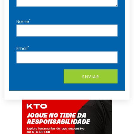
*
Nome
*
Email
ENVIAR