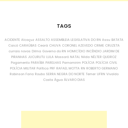
TAGS
ACIDENTE
Alcaçuz
ASSALTO
ASSEMBLEIA LEGISLATIVA DO RN
Assu
BATATA
Caicó
CARAÚBAS
Ceará
CHUVA
CORONEL AZEVEDO
CRIME
CRUZETA
currais novos
Dilma
Governo do RN
HOMICÍDIO
INCÊNDIO
JARDIM DE
PIRANHAS
JUCURUTU
LULA
Mossoró
NATAL
Nilda
NÉLTER QUEIROZ
Pagamento
PARAÍBA
PARELHAS
Parnamirim
POLÍCIA
POLÍCIA CIVIL
POLÍCIA MILITAR
Política
PRF
RAFAEL MOTTA
RN
ROBERTO GERMANO
Robinson Faria
Roubo
SERRA NEGRA DO NORTE
Temer
UFRN
Vivaldo
Costa
Água
ÁLVARO DIAS