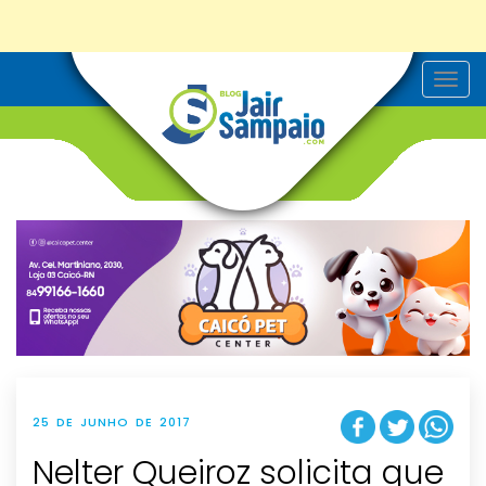
T
o
g
g
l
e
n
a
v
i
g
a
t
i
o
n
25 DE JUNHO DE 2017
Nelter Queiroz solicita que