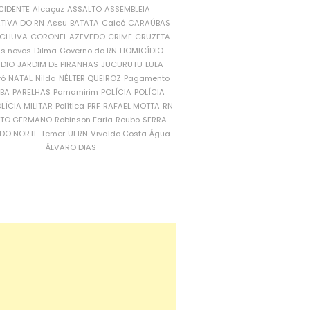
CIDENTE
Alcaçuz
ASSALTO
ASSEMBLEIA
ATIVA DO RN
Assu
BATATA
Caicó
CARAÚBAS
CHUVA
CORONEL AZEVEDO
CRIME
CRUZETA
is novos
Dilma
Governo do RN
HOMICÍDIO
NDIO
JARDIM DE PIRANHAS
JUCURUTU
LULA
ró
NATAL
Nilda
NÉLTER QUEIROZ
Pagamento
ÍBA
PARELHAS
Parnamirim
POLÍCIA
POLÍCIA
LÍCIA MILITAR
Política
PRF
RAFAEL MOTTA
RN
RTO GERMANO
Robinson Faria
Roubo
SERRA
DO NORTE
Temer
UFRN
Vivaldo Costa
Água
ÁLVARO DIAS