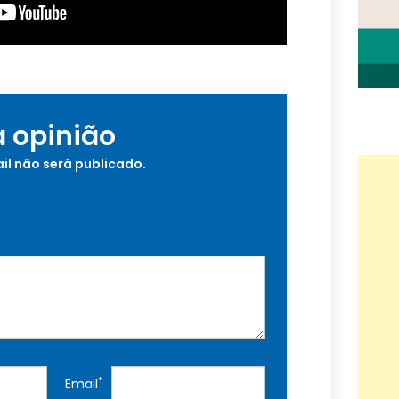
a opinião
il não será publicado.
*
Email