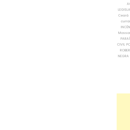
A
LEGISL
Ceará
curra
INCÊ
Mosso
PARA
CIVIL
PO
ROBE
NEGRA 