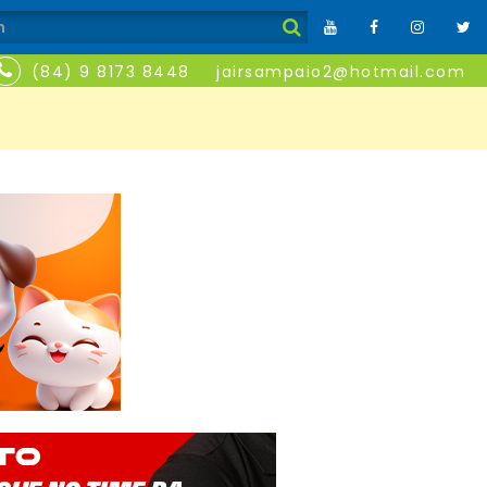
(84) 9 8173 8448
jairsampaio2@hotmail.com