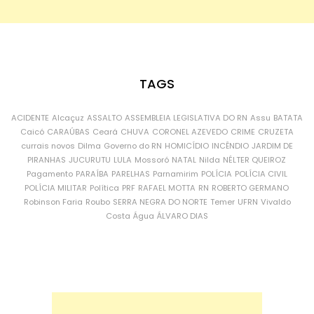
TAGS
ACIDENTE
Alcaçuz
ASSALTO
ASSEMBLEIA LEGISLATIVA DO RN
Assu
BATATA
Caicó
CARAÚBAS
Ceará
CHUVA
CORONEL AZEVEDO
CRIME
CRUZETA
currais novos
Dilma
Governo do RN
HOMICÍDIO
INCÊNDIO
JARDIM DE
PIRANHAS
JUCURUTU
LULA
Mossoró
NATAL
Nilda
NÉLTER QUEIROZ
Pagamento
PARAÍBA
PARELHAS
Parnamirim
POLÍCIA
POLÍCIA CIVIL
POLÍCIA MILITAR
Política
PRF
RAFAEL MOTTA
RN
ROBERTO GERMANO
Robinson Faria
Roubo
SERRA NEGRA DO NORTE
Temer
UFRN
Vivaldo
Costa
Água
ÁLVARO DIAS