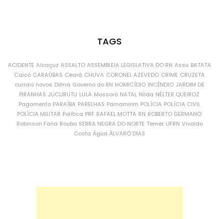
TAGS
ACIDENTE
Alcaçuz
ASSALTO
ASSEMBLEIA LEGISLATIVA DO RN
Assu
BATATA
Caicó
CARAÚBAS
Ceará
CHUVA
CORONEL AZEVEDO
CRIME
CRUZETA
currais novos
Dilma
Governo do RN
HOMICÍDIO
INCÊNDIO
JARDIM DE
PIRANHAS
JUCURUTU
LULA
Mossoró
NATAL
Nilda
NÉLTER QUEIROZ
Pagamento
PARAÍBA
PARELHAS
Parnamirim
POLÍCIA
POLÍCIA CIVIL
POLÍCIA MILITAR
Política
PRF
RAFAEL MOTTA
RN
ROBERTO GERMANO
Robinson Faria
Roubo
SERRA NEGRA DO NORTE
Temer
UFRN
Vivaldo
Costa
Água
ÁLVARO DIAS