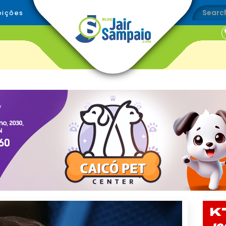
eições