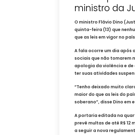
ministro da J
O ministro Flávio Dino (Jus
quinta-feira (13) que nen
que as leis em vigor no país
A fala ocorre um dia após o
sociais que não tomarem 
apologia da violência e 
ter suas atividades suspens
“Tenho deixado muito clar
maior do que as leis do paí
soberano”, disse Dino em en
A portaria editada na quart
prevê multas de até R$ 12
a seguir a nova regulament