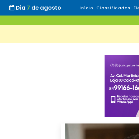
Dia
7
de agosto
Início
Classificados
El