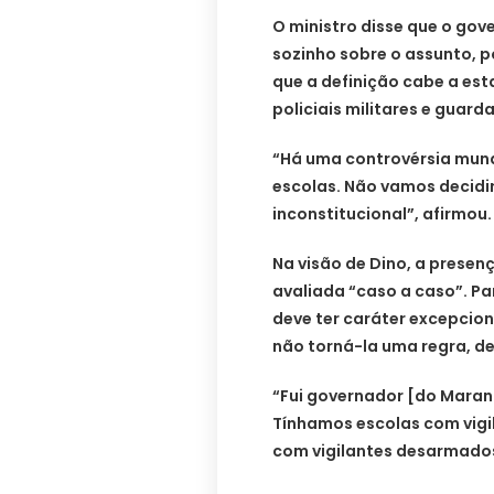
O ministro disse que o go
sozinho sobre o assunto, p
que a definição cabe a est
policiais militares e guard
“Há uma controvérsia mun
escolas. Não vamos decidir
inconstitucional”, afirmou.
Na visão de Dino, a presen
avaliada “caso a caso”. Pa
deve ter caráter excepcional
não torná-la uma regra, de
“Fui governador [do Maran
Tínhamos escolas com vig
com vigilantes desarmados