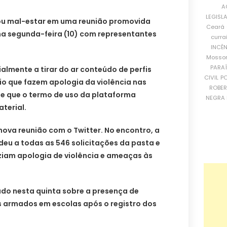
A
LEGISL
ou mal-estar em uma reunião promovida
Ceará
 na segunda-feira (10) com representantes
curra
INCÊ
Mosso
PARA
ialmente a tirar do ar conteúdo de perfis
CIVIL
PO
rio que fazem apologia da violência nas
ROBE
e que o termo de uso da plataforma
NEGRA 
terial.
nova reunião com o Twitter. No encontro, a
eu a todas as 546 solicitações da pasta e
ziam apologia de violência e ameaças às
do nesta quinta sobre a presença de
tes armados em escolas após o registro dos