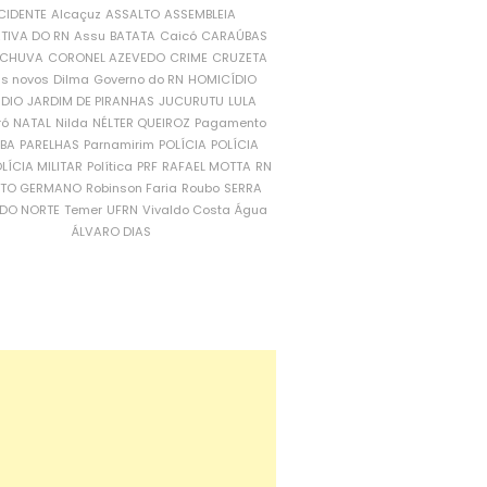
CIDENTE
Alcaçuz
ASSALTO
ASSEMBLEIA
ATIVA DO RN
Assu
BATATA
Caicó
CARAÚBAS
CHUVA
CORONEL AZEVEDO
CRIME
CRUZETA
is novos
Dilma
Governo do RN
HOMICÍDIO
NDIO
JARDIM DE PIRANHAS
JUCURUTU
LULA
ró
NATAL
Nilda
NÉLTER QUEIROZ
Pagamento
ÍBA
PARELHAS
Parnamirim
POLÍCIA
POLÍCIA
LÍCIA MILITAR
Política
PRF
RAFAEL MOTTA
RN
RTO GERMANO
Robinson Faria
Roubo
SERRA
DO NORTE
Temer
UFRN
Vivaldo Costa
Água
ÁLVARO DIAS