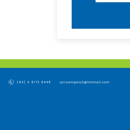
(84) 9 8173 8448
jairsampaio2@hotmail.com