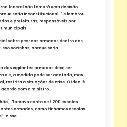
verno federal não tomará uma decisão
orque seria inconstitucional. Ele lembrou
ados e prefeituras, responsáveis por
as municipais.
dial sobre pessoas armadas dentro das
 isso sozinhos, porque seria
ça dos vigilantes armados deve ser
ra ele, a medida pode ser adotada, mas
, restrita a situações de crise. O ideal é
 acordo com o ministro.
hão]. Tomava conta de 1.200 escolas.
ilantes armados, como tínhamos escolas
”, disse.