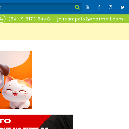
(84) 9 8173 8448
jairsampaio2@hotmail.com