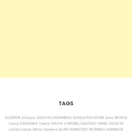
TAGS
ACIDENTE
Alcaçuz
ASSALTO
ASSEMBLEIA LEGISLATIVA DO RN
Assu
BATATA
Caicó
CARAÚBAS
Ceará
CHUVA
CORONEL AZEVEDO
CRIME
CRUZETA
currais novos
Dilma
Governo do RN
HOMICÍDIO
INCÊNDIO
JARDIM DE