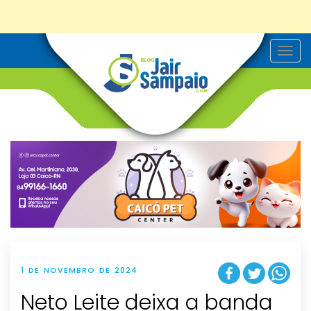
T
o
g
g
l
e
n
a
v
i
g
a
t
i
o
n
1 DE NOVEMBRO DE 2024
Neto Leite deixa a banda