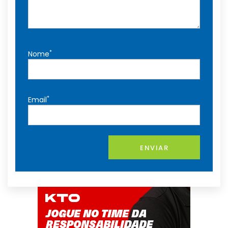
*
Nome
*
Email
ENVIAR