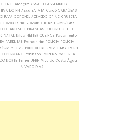
CIDENTE
Alcaçuz
ASSALTO
ASSEMBLEIA
ATIVA DO RN
Assu
BATATA
Caicó
CARAÚBAS
CHUVA
CORONEL AZEVEDO
CRIME
CRUZETA
is novos
Dilma
Governo do RN
HOMICÍDIO
NDIO
JARDIM DE PIRANHAS
JUCURUTU
LULA
ró
NATAL
Nilda
NÉLTER QUEIROZ
Pagamento
ÍBA
PARELHAS
Parnamirim
POLÍCIA
POLÍCIA
LÍCIA MILITAR
Política
PRF
RAFAEL MOTTA
RN
RTO GERMANO
Robinson Faria
Roubo
SERRA
DO NORTE
Temer
UFRN
Vivaldo Costa
Água
ÁLVARO DIAS