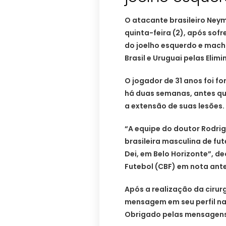
O atacante brasileiro Neym
quinta-feira (2), após sof
do joelho esquerdo e mach
Brasil e Uruguai pelas Eli
O jogador de 31 anos foi f
há duas semanas, antes q
a extensão de suas lesões.
“A equipe do doutor Rodri
brasileira masculina de fut
Dei, em Belo Horizonte”, d
Futebol (CBF) em nota ant
Após a realização da cirur
mensagem em seu perfil nas
Obrigado pelas mensagens 