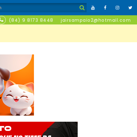
(84) 9 8173 8448
jairsampaio2@hotmail.com