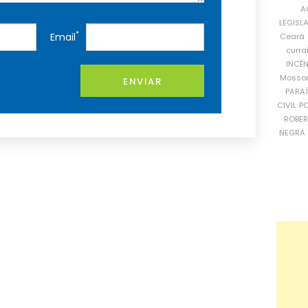
A
LEGISL
*
Email
Ceará
curra
INCÊ
Mosso
ENVIAR
PARA
CIVIL
PO
ROBE
NEGRA 