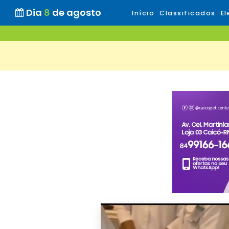
Dia
8
de agosto
Início
Classificados
El