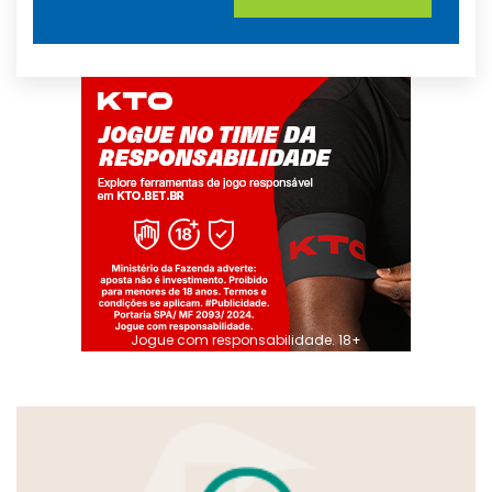
Jogue com responsabilidade. 18+