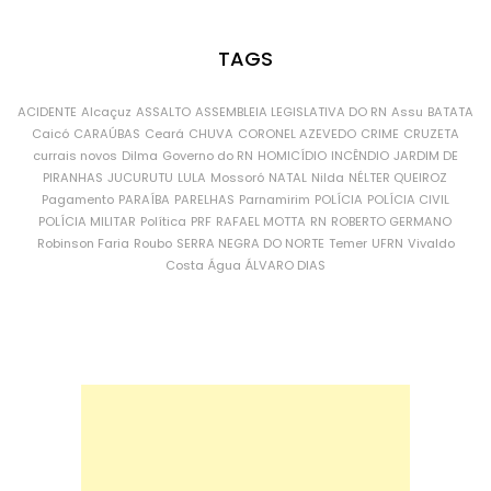
TAGS
ACIDENTE
Alcaçuz
ASSALTO
ASSEMBLEIA LEGISLATIVA DO RN
Assu
BATATA
Caicó
CARAÚBAS
Ceará
CHUVA
CORONEL AZEVEDO
CRIME
CRUZETA
currais novos
Dilma
Governo do RN
HOMICÍDIO
INCÊNDIO
JARDIM DE
PIRANHAS
JUCURUTU
LULA
Mossoró
NATAL
Nilda
NÉLTER QUEIROZ
Pagamento
PARAÍBA
PARELHAS
Parnamirim
POLÍCIA
POLÍCIA CIVIL
POLÍCIA MILITAR
Política
PRF
RAFAEL MOTTA
RN
ROBERTO GERMANO
Robinson Faria
Roubo
SERRA NEGRA DO NORTE
Temer
UFRN
Vivaldo
Costa
Água
ÁLVARO DIAS