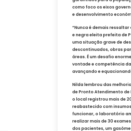
como foco os eixos govern
e desenvolvimento econôm
“Nunca é demais ressaltar a
e negra eleita prefeita d
uma situação grave de dese
descontinuados, obras par
áreas. É um desafio enorm
vontade e competência da
avançando e equacionando 
Nilda lembrou das melhori
de Pronto Atendimento de 
o local registrou mais de 2
reabastecido com insumos 
funcionar, o laboratório 
realizar mais de 30 exame
dos pacientes, um gasômetr