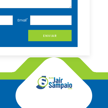
*
Email
ENVIAR