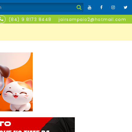
(84) 9 8173 8448
jairsampaio2@hotmail.com