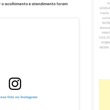
A
r o acolhimento e atendimento foram
LEGISL
Ceará
curra
INCÊ
Mosso
PARA
CIVIL
PO
ROBE
NEGRA 
essa foto no Instagram