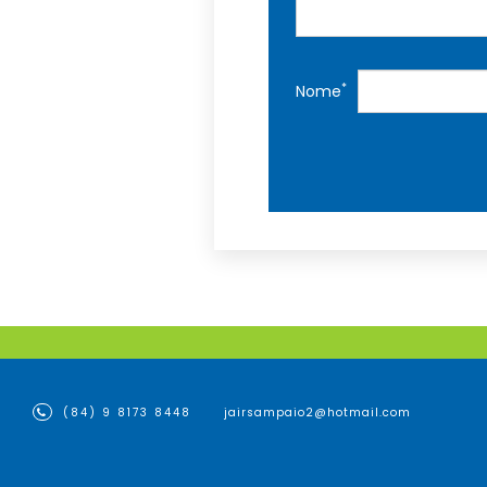
*
Nome
(84) 9 8173 8448
jairsampaio2@hotmail.com