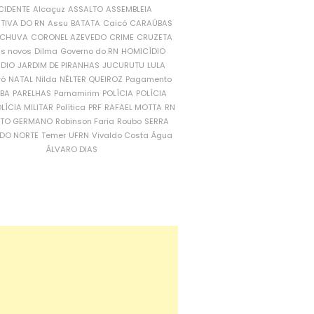
CIDENTE
Alcaçuz
ASSALTO
ASSEMBLEIA
ATIVA DO RN
Assu
BATATA
Caicó
CARAÚBAS
CHUVA
CORONEL AZEVEDO
CRIME
CRUZETA
is novos
Dilma
Governo do RN
HOMICÍDIO
NDIO
JARDIM DE PIRANHAS
JUCURUTU
LULA
ró
NATAL
Nilda
NÉLTER QUEIROZ
Pagamento
ÍBA
PARELHAS
Parnamirim
POLÍCIA
POLÍCIA
LÍCIA MILITAR
Política
PRF
RAFAEL MOTTA
RN
RTO GERMANO
Robinson Faria
Roubo
SERRA
DO NORTE
Temer
UFRN
Vivaldo Costa
Água
ÁLVARO DIAS