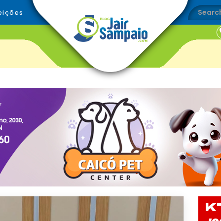
eições