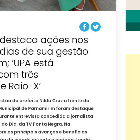
a destaca ações nos
 dias de sua gestão
m; ‘UPA está
com três
e Raio-X’
stão da prefeita Nilda Cruz a frente da
 Municipal de Parnamirim foram destaque
urante entrevista concedida a jornalista
l do Dia, da TV Ponta Negra. Na
bre os principais avanços e benefícios
ão da cidade durante o período, tendo