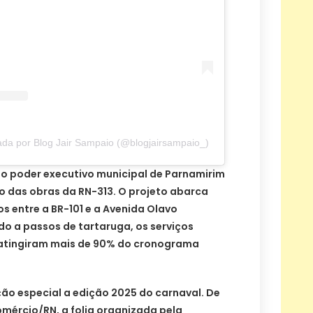
da por Blog Jair Sampaio (@blogjairsampaio_)
do poder executivo municipal de Parnamirim
o das obras da RN-313. O projeto abarca
os entre a BR-101 e a Avenida Olavo
o a passos de tartaruga, os serviços
atingiram mais de 90% do cronograma
ção especial a edição 2025 do carnaval. De
ércio/RN, a folia organizada pela