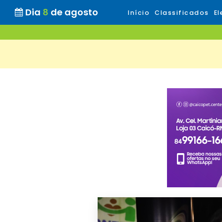
Dia
8
de agosto
Início
Classificados
El