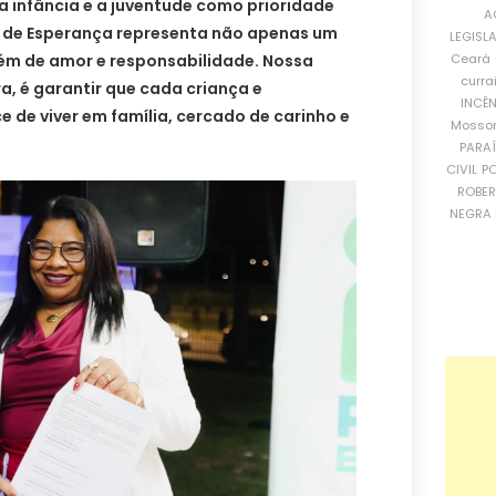
a infância e a juventude como prioridade
A
s de Esperança representa não apenas um
LEGISL
ém de amor e responsabilidade. Nossa
Ceará
curra
a, é garantir que cada criança e
INCÊ
 de viver em família, cercado de carinho e
Mosso
PARA
CIVIL
PO
ROBE
NEGRA 