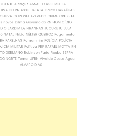
CIDENTE
Alcaçuz
ASSALTO
ASSEMBLEIA
ATIVA DO RN
Assu
BATATA
Caicó
CARAÚBAS
CHUVA
CORONEL AZEVEDO
CRIME
CRUZETA
is novos
Dilma
Governo do RN
HOMICÍDIO
NDIO
JARDIM DE PIRANHAS
JUCURUTU
LULA
ró
NATAL
Nilda
NÉLTER QUEIROZ
Pagamento
ÍBA
PARELHAS
Parnamirim
POLÍCIA
POLÍCIA
LÍCIA MILITAR
Política
PRF
RAFAEL MOTTA
RN
RTO GERMANO
Robinson Faria
Roubo
SERRA
DO NORTE
Temer
UFRN
Vivaldo Costa
Água
ÁLVARO DIAS