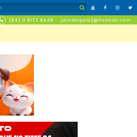
(84) 9 8173 8448
jairsampaio2@hotmail.com