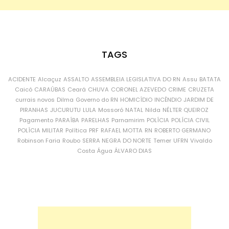
TAGS
ACIDENTE
Alcaçuz
ASSALTO
ASSEMBLEIA LEGISLATIVA DO RN
Assu
BATATA
Caicó
CARAÚBAS
Ceará
CHUVA
CORONEL AZEVEDO
CRIME
CRUZETA
currais novos
Dilma
Governo do RN
HOMICÍDIO
INCÊNDIO
JARDIM DE
PIRANHAS
JUCURUTU
LULA
Mossoró
NATAL
Nilda
NÉLTER QUEIROZ
Pagamento
PARAÍBA
PARELHAS
Parnamirim
POLÍCIA
POLÍCIA CIVIL
POLÍCIA MILITAR
Política
PRF
RAFAEL MOTTA
RN
ROBERTO GERMANO
Robinson Faria
Roubo
SERRA NEGRA DO NORTE
Temer
UFRN
Vivaldo
Costa
Água
ÁLVARO DIAS