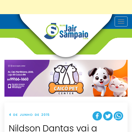
T
o
g
g
l
e
n
a
v
i
g
a
t
i
o
n
4 DE JUNHO DE 2015
Nildson Dantas vai a