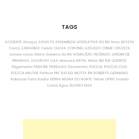
TAGS
ACIDENTE
Alcaçuz
ASSALTO
ASSEMBLEIA LEGISLATIVA DO RN
Assu
BATATA
Caicó
CARAÚBAS
Ceará
CHUVA
CORONEL AZEVEDO
CRIME
CRUZETA
currais novos
Dilma
Governo do RN
HOMICÍDIO
INCÊNDIO
JARDIM DE
PIRANHAS
JUCURUTU
LULA
Mossoró
NATAL
Nilda
NÉLTER QUEIROZ
Pagamento
PARAÍBA
PARELHAS
Parnamirim
POLÍCIA
POLÍCIA CIVIL
POLÍCIA MILITAR
Política
PRF
RAFAEL MOTTA
RN
ROBERTO GERMANO
Robinson Faria
Roubo
SERRA NEGRA DO NORTE
Temer
UFRN
Vivaldo
Costa
Água
ÁLVARO DIAS