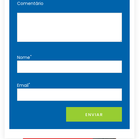
Comentário
*
Nome
*
Email
ENVIAR