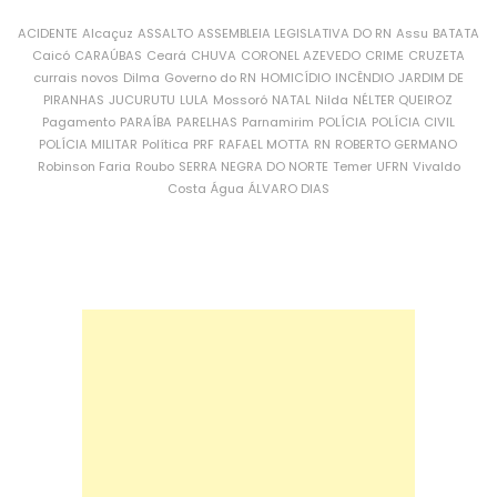
ACIDENTE
Alcaçuz
ASSALTO
ASSEMBLEIA LEGISLATIVA DO RN
Assu
BATATA
Caicó
CARAÚBAS
Ceará
CHUVA
CORONEL AZEVEDO
CRIME
CRUZETA
currais novos
Dilma
Governo do RN
HOMICÍDIO
INCÊNDIO
JARDIM DE
PIRANHAS
JUCURUTU
LULA
Mossoró
NATAL
Nilda
NÉLTER QUEIROZ
Pagamento
PARAÍBA
PARELHAS
Parnamirim
POLÍCIA
POLÍCIA CIVIL
POLÍCIA MILITAR
Política
PRF
RAFAEL MOTTA
RN
ROBERTO GERMANO
Robinson Faria
Roubo
SERRA NEGRA DO NORTE
Temer
UFRN
Vivaldo
Costa
Água
ÁLVARO DIAS