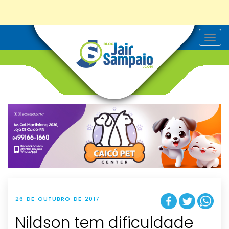
T
o
g
g
l
e
n
a
v
i
g
a
t
i
o
n
26 DE OUTUBRO DE 2017
Nildson tem dificuldade