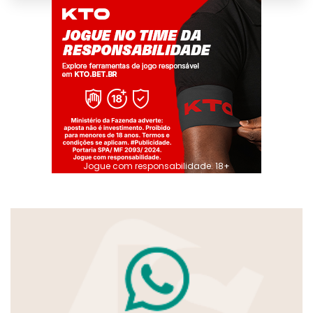
Jogue com responsabilidade. 18+