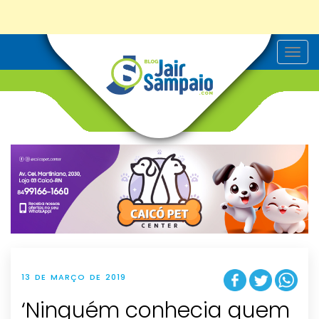
T
o
g
g
l
e
n
a
v
i
g
a
t
i
o
n
13 DE MARÇO DE 2019
‘Ninguém conhecia quem