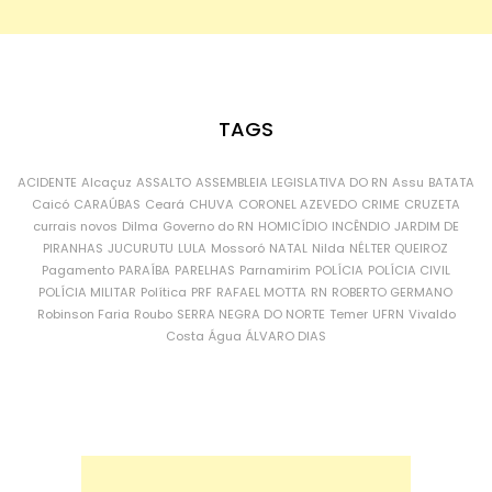
TAGS
ACIDENTE
Alcaçuz
ASSALTO
ASSEMBLEIA LEGISLATIVA DO RN
Assu
BATATA
Caicó
CARAÚBAS
Ceará
CHUVA
CORONEL AZEVEDO
CRIME
CRUZETA
currais novos
Dilma
Governo do RN
HOMICÍDIO
INCÊNDIO
JARDIM DE
PIRANHAS
JUCURUTU
LULA
Mossoró
NATAL
Nilda
NÉLTER QUEIROZ
Pagamento
PARAÍBA
PARELHAS
Parnamirim
POLÍCIA
POLÍCIA CIVIL
POLÍCIA MILITAR
Política
PRF
RAFAEL MOTTA
RN
ROBERTO GERMANO
Robinson Faria
Roubo
SERRA NEGRA DO NORTE
Temer
UFRN
Vivaldo
Costa
Água
ÁLVARO DIAS