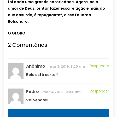
foi dada uma grande notoriedade. Agora, pelo
amor de Deus, tentar fazer essa relação é mais do
que absurda, é repugnante”, disse Eduardo
Bolsonaro.
O GLOBO
2 Comentários
Anônimo
Responder
mar 3, 2019, 8:20 am
E ele está certo!!
Pedro
Responder
mar 3, 2019, 10:04 am
Vai vendo!!!…