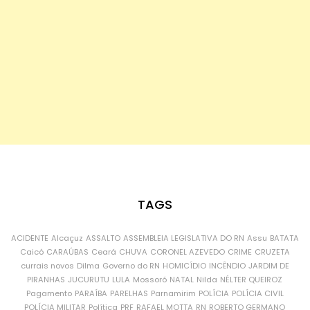
TAGS
ACIDENTE
Alcaçuz
ASSALTO
ASSEMBLEIA LEGISLATIVA DO RN
Assu
BATATA
Caicó
CARAÚBAS
Ceará
CHUVA
CORONEL AZEVEDO
CRIME
CRUZETA
currais novos
Dilma
Governo do RN
HOMICÍDIO
INCÊNDIO
JARDIM DE
PIRANHAS
JUCURUTU
LULA
Mossoró
NATAL
Nilda
NÉLTER QUEIROZ
Pagamento
PARAÍBA
PARELHAS
Parnamirim
POLÍCIA
POLÍCIA CIVIL
POLÍCIA MILITAR
Política
PRF
RAFAEL MOTTA
RN
ROBERTO GERMANO