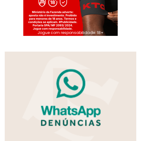
Jogue com responsabilidade. 18+