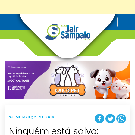
T
o
g
g
l
e
n
a
v
i
g
a
t
i
o
n
26 DE MARÇO DE 2016
Ninguém está salvo: