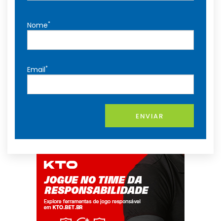
*
Nome
*
Email
ENVIAR