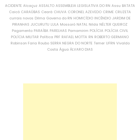
ACIDENTE
Alcaçuz
ASSALTO
ASSEMBLEIA LEGISLATIVA DO RN
Assu
BATATA
Caicó
CARAÚBAS
Ceará
CHUVA
CORONEL AZEVEDO
CRIME
CRUZETA
currais novos
Dilma
Governo do RN
HOMICÍDIO
INCÊNDIO
JARDIM DE
PIRANHAS
JUCURUTU
LULA
Mossoró
NATAL
Nilda
NÉLTER QUEIROZ
Pagamento
PARAÍBA
PARELHAS
Parnamirim
POLÍCIA
POLÍCIA CIVIL
POLÍCIA MILITAR
Política
PRF
RAFAEL MOTTA
RN
ROBERTO GERMANO
Robinson Faria
Roubo
SERRA NEGRA DO NORTE
Temer
UFRN
Vivaldo
Costa
Água
ÁLVARO DIAS