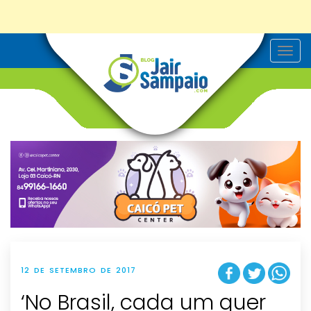
T
o
g
g
l
e
n
a
v
i
g
a
t
i
o
n
12 DE SETEMBRO DE 2017
‘No Brasil, cada um quer