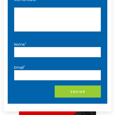
*
Nome
*
Email
ENVIAR