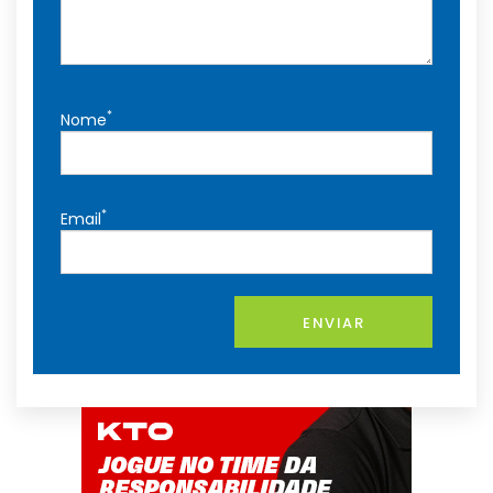
*
Nome
*
Email
ENVIAR