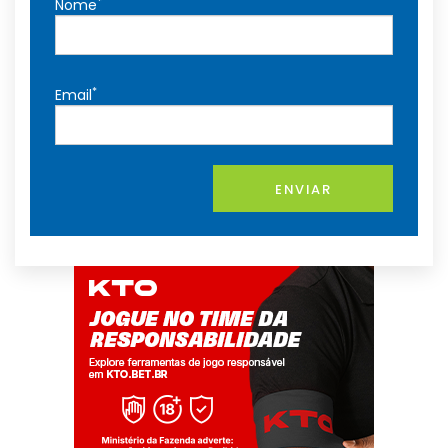
*
Nome
*
Email
ENVIAR