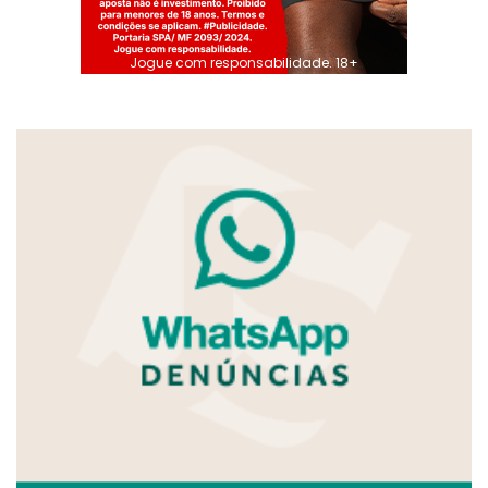
Jogue com responsabilidade. 18+