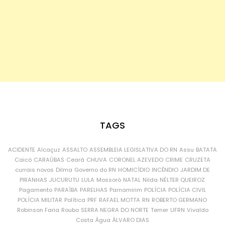
TAGS
ACIDENTE
Alcaçuz
ASSALTO
ASSEMBLEIA LEGISLATIVA DO RN
Assu
BATATA
Caicó
CARAÚBAS
Ceará
CHUVA
CORONEL AZEVEDO
CRIME
CRUZETA
currais novos
Dilma
Governo do RN
HOMICÍDIO
INCÊNDIO
JARDIM DE
PIRANHAS
JUCURUTU
LULA
Mossoró
NATAL
Nilda
NÉLTER QUEIROZ
Pagamento
PARAÍBA
PARELHAS
Parnamirim
POLÍCIA
POLÍCIA CIVIL
POLÍCIA MILITAR
Política
PRF
RAFAEL MOTTA
RN
ROBERTO GERMANO
Robinson Faria
Roubo
SERRA NEGRA DO NORTE
Temer
UFRN
Vivaldo
Costa
Água
ÁLVARO DIAS