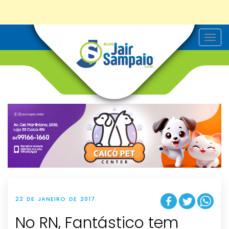
T
o
g
g
l
e
n
a
v
i
g
a
t
i
o
n
22 DE JANEIRO DE 2017
No RN, Fantástico tem